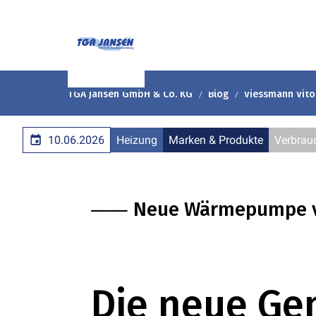
TGA Jansen GmbH & Co. KG
Blog
Viessmann Vito
10.06.2026
Heizung
Marken & Produkte
Verbrau
⸺ Neue Wärmepumpe v
Die neue Ge