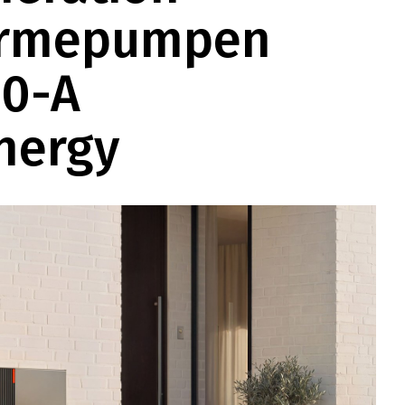
ärmepumpen
00-A
energy