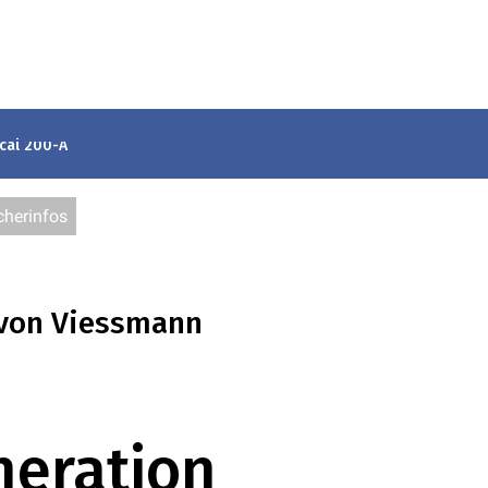
cal 200-A
cherinfos
on Viessmann
neration