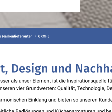
e Markenlieferanten
GROHE
t, Design und Nachha
ser als unser Element ist die Inspirationsquelle 
unseren vier Grundwerten: Qualität, Technologie, D
harmonischen Einklang und bieten so unseren Kund
eitliche Badlösungen und Küchenarmaturen und bes