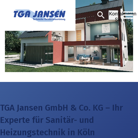
Kontaktieren
Sie uns
TGA Jansen GmbH & Co. KG –
Ihr
Experte für Sanitär- und
Heizungstechnik in
Köln