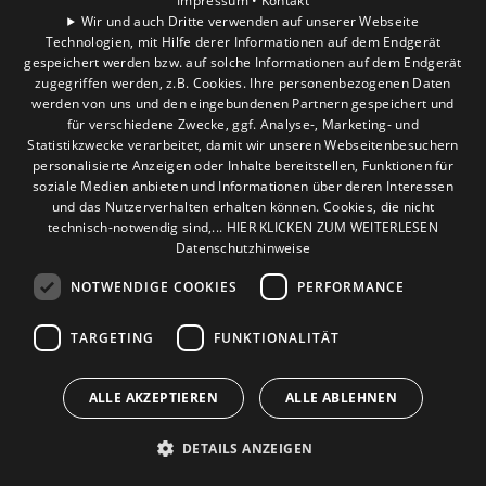
Impressum •
Kontakt
Gewerbekunden
Wir und auch Dritte verwenden auf unserer Webseite
Karriere
Technologien, mit Hilfe derer Informationen auf dem Endgerät
gespeichert werden bzw. auf solche Informationen auf dem Endgerät
Unternehmen
zugegriffen werden, z.B. Cookies. Ihre personenbezogenen Daten
werden von uns und den eingebundenen Partnern gespeichert und
Standort
für verschiedene Zwecke, ggf. Analyse-, Marketing- und
Hürth
Statistikzwecke verarbeitet, damit wir unseren Webseitenbesuchern
personalisierte Anzeigen oder Inhalte bereitstellen, Funktionen für
soziale Medien anbieten und Informationen über deren Interessen
und das Nutzerverhalten erhalten können. Cookies, die nicht
technisch-notwendig sind,... HIER KLICKEN ZUM WEITERLESEN
Datenschutzhinweise
NOTWENDIGE COOKIES
PERFORMANCE
TARGETING
FUNKTIONALITÄT
ALLE AKZEPTIEREN
ALLE ABLEHNEN
DETAILS ANZEIGEN