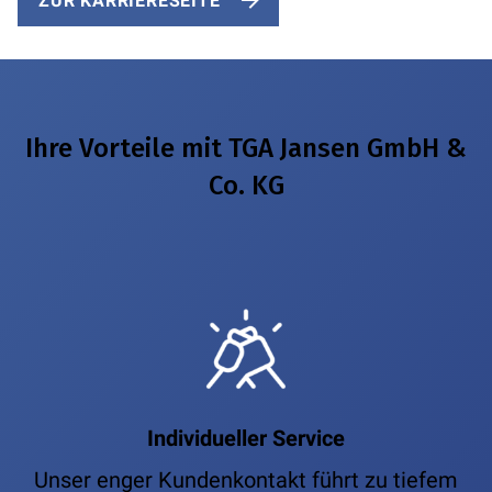
ZUR KARRIERESEITE
Ihre Vorteile mit TGA Jansen GmbH &
Co. KG
Individueller Service
Unser enger Kundenkontakt führt zu tiefem