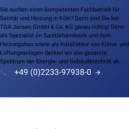
Sie suchen einen kompetenten Fachbetrieb für
Sanitär und Heizung in Köln? Dann sind Sie bei
TGA Jansen GmbH & Co. KG genau richtig! Denn
als Spezialist im Sanitärhandwerk und dem
Heizungsbau sowie als Installateur von Klima- und
Lüftungsanlagen decken wir das gesamte
Spektrum der Energie- und Gebäudetechnik ab.
+49 (0)2233-97938-0