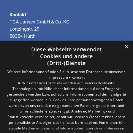
Kontakt
TGA Jansen GmbH & Co. KG
Lortzingstr. 29
50354 Hürth
Telefon
+49 (0)2233-97938-0
×
Diese Webseite verwendet
info@tga-jansen.de
Cookies und andere
(Dritt-)Dienste
Unternehmen
AGB
·
Datenschutz
·
Impressum
·
Weitere Informationen finden Sie in unseren:
Datenschutzhinweise •
Impressum •
Kontakt
Barrierefreiheitserklärung
Wir und auch Dritte verwenden auf unserer Webseite
Technologien, mit Hilfe derer Informationen auf dem Endgerät
gespeichert werden bzw. auf solche Informationen auf dem Endgerät
Leistungen
zugegriffen werden, z.B. Cookies. Ihre personenbezogenen Daten
Privatkunden
werden von uns und den eingebundenen Partnern gespeichert und
Gewerbekunden
für verschiedene Zwecke, ggf. Analyse-, Marketing- und
Karriere
Statistikzwecke verarbeitet, damit wir unseren Webseitenbesuchern
personalisierte Anzeigen oder Inhalte bereitstellen, Funktionen für
Unternehmen
soziale Medien anbieten und Informationen über deren Interessen