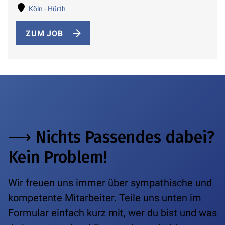
Köln - Hürth
ZUM JOB
⟶
Nichts Passendes dabei?
Kein Problem!
Wir freuen uns immer über sympathische und
kompetente Mitarbeiter.
Teile uns unten im
Formular einfach kurz mit, wer du bist und was