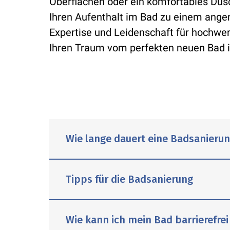
Oberflächen oder ein komfortables Dusc
Ihren Aufenthalt im Bad zu einem ang
Expertise und Leidenschaft für hochwe
Ihren Traum vom perfekten neuen Bad in
Wie lange dauert eine Badsanieru
Tipps für die Badsanierung
Leider kann diese Frage nicht paus
Wie kann ich mein Bad barrierefrei
Sicherheit nicht in drei Werktagen