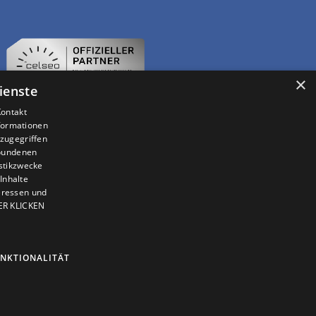
×
ienste
Kontakt
nformationen
zugegriffen
ebundenen
istikzwecke
Inhalte
teressen und
IER KLICKEN
NKTIONALITÄT