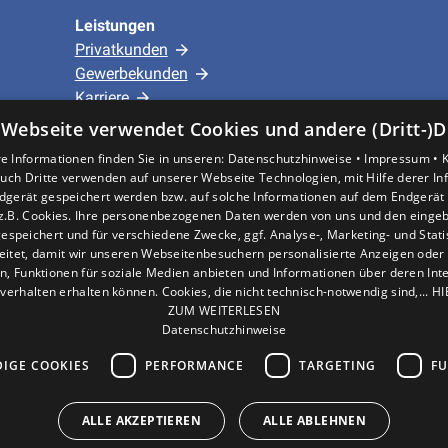
Leistungen
Privatkunden
Gewerbekunden
Karriere
Unternehmen
 Webseite verwendet Cookies und andere (Dritt-)D
e Informationen finden Sie in unseren:
Datenschutzhinweise •
Impressum •
Standort
uch Dritte verwenden auf unserer Webseite Technologien, mit Hilfe derer I
dgerät gespeichert werden bzw. auf solche Informationen auf dem Endgerät 
Hürth
z.B. Cookies. Ihre personenbezogenen Daten werden von uns und den eing
espeichert und für verschiedene Zwecke, ggf. Analyse-, Marketing- und Stat
eitet, damit wir unseren Webseitenbesuchern personalisierte Anzeigen oder 
en, Funktionen für soziale Medien anbieten und Informationen über deren In
verhalten erhalten können. Cookies, die nicht technisch-notwendig sind,... H
ZUM WEITERLESEN
Datenschutzhinweise
IGE COOKIES
PERFORMANCE
TARGETING
FU
ALLE AKZEPTIEREN
ALLE ABLEHNEN