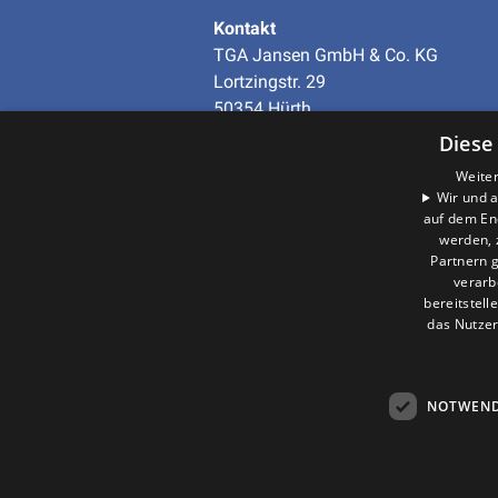
Kontakt
TGA Jansen GmbH & Co. KG
Lortzingstr. 29
50354 Hürth
Telefon
+49 (0)2233-97938-0
Diese
info@tga-jansen.de
Weiter
Wir und a
auf dem En
Unternehmen
werden, 
AGB
·
Datenschutz
·
Partnern g
Impressum
·
verarb
Barrierefreiheitserklärung
bereitstell
das Nutzer
NOTWEND