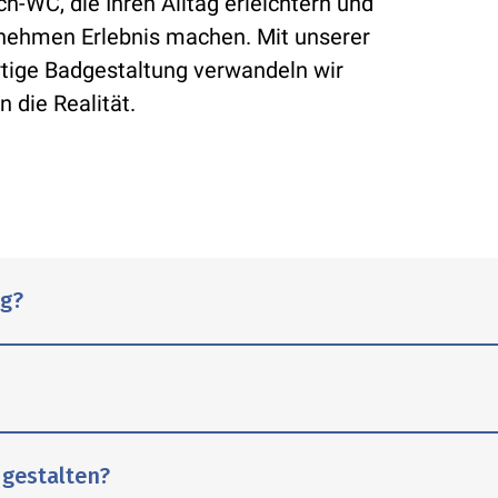
h-WC, die Ihren Alltag erleichtern und
enehmen Erlebnis machen. Mit unserer
rtige Badgestaltung verwandeln wir
 die Realität.
ng?
chal beantwortet werden. Eine fachmännische Bads
 gestalten?
 erledigen, sondern kann mehrere Wochen in Anspr