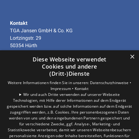
Kontakt
TGA Jansen GmbH & Co. KG
Lortzingstr. 29
50354 Hürth
Telefon
+49 (0)2233-97938-0
×
Diese Webseite verwendet
info@tga-jansen.de
Cookies und andere
(Dritt-)Dienste
Unternehmen
AGB
·
Datenschutz
·
Impressum
·
Weitere Informationen finden Sie in unseren:
Datenschutzhinweise •
Impressum •
Kontakt
Barrierefreiheitserklärung
Wir und auch Dritte verwenden auf unserer Webseite
Technologien, mit Hilfe derer Informationen auf dem Endgerät
gespeichert werden bzw. auf solche Informationen auf dem Endgerät
Leistungen
zugegriffen werden, z.B. Cookies. Ihre personenbezogenen Daten
Privatkunden
werden von uns und den eingebundenen Partnern gespeichert und
Gewerbekunden
für verschiedene Zwecke, ggf. Analyse-, Marketing- und
Karriere
Statistikzwecke verarbeitet, damit wir unseren Webseitenbesuchern
personalisierte Anzeigen oder Inhalte bereitstellen, Funktionen für
Unternehmen