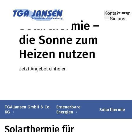
Kontaktieren
Sie uns
Solarthermie –
die Sonne zum
Heizen nutzen
Jetzt Angebot einholen
TGA Jansen GmbH & Co.
Erneuerbare
Solarthermie
KG
Energien
Solarthermie für