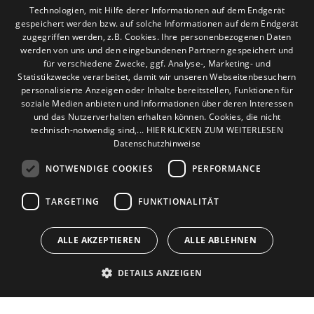
Technologien, mit Hilfe derer Informationen auf dem Endgerät
Leistungen
gespeichert werden bzw. auf solche Informationen auf dem Endgerät
Privatkunden
zugegriffen werden, z.B. Cookies. Ihre personenbezogenen Daten
Gewerbekunden
werden von uns und den eingebundenen Partnern gespeichert und
Karriere
für verschiedene Zwecke, ggf. Analyse-, Marketing- und
Statistikzwecke verarbeitet, damit wir unseren Webseitenbesuchern
Unternehmen
personalisierte Anzeigen oder Inhalte bereitstellen, Funktionen für
soziale Medien anbieten und Informationen über deren Interessen
Standort
und das Nutzerverhalten erhalten können. Cookies, die nicht
Hürth
technisch-notwendig sind,... HIER KLICKEN ZUM WEITERLESEN
Datenschutzhinweise
NOTWENDIGE COOKIES
PERFORMANCE
TARGETING
FUNKTIONALITÄT
ALLE AKZEPTIEREN
ALLE ABLEHNEN
DETAILS ANZEIGEN