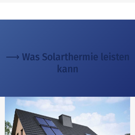
⟶ Was Solarthermie leisten
kann