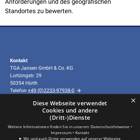
Anforderungen und des geografischen
Standortes zu bewerten.
Kontakt
TGA Jansen GmbH & Co. KG
Lortzingstr. 29
50354 Hürth
Telefon
+49 (0)2233-97938-0
info@tga-jansen.de
×
Diese Webseite verwendet
Cookies und andere
Unternehmen
(Dritt-)Dienste
AGB
·
Datenschutz
·
Impressum
·
Weitere Informationen finden Sie in unseren:
Datenschutzhinweise •
Barrierefreiheitserklärung
Impressum •
Kontakt
Wir und auch Dritte verwenden auf unserer Webseite