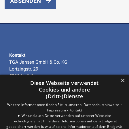
ABSENDEN
Kontakt
TGA Jansen GmbH & Co. KG
Lortzingstr. 29
50354 Hürth
×
Diese Webseite verwendet
Telefon
+49 (0)2233-97938-0
Cookies und andere
info@tga-jansen.de
(Dritt-)Dienste
Unternehmen
Weitere Informationen finden Sie in unseren:
Datenschutzhinweise •
AGB
·
Datenschutz
·
Impressum
·
Impressum •
Kontakt
Wir und auch Dritte verwenden auf unserer Webseite
Barrierefreiheitserklärung
Technologien, mit Hilfe derer Informationen auf dem Endgerät
gespeichert werden bzw. auf solche Informationen auf dem Endgerät