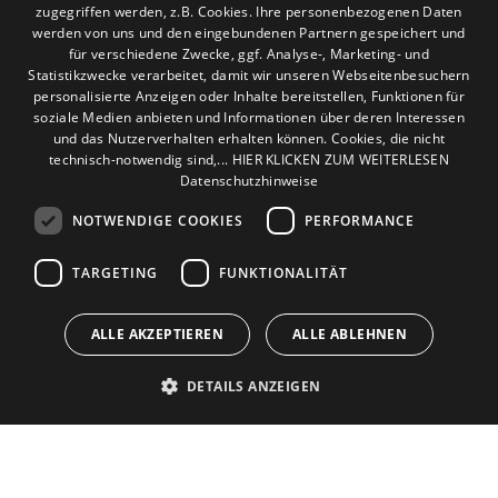
zugegriffen werden, z.B. Cookies. Ihre personenbezogenen Daten
Leistungen
werden von uns und den eingebundenen Partnern gespeichert und
Privatkunden
für verschiedene Zwecke, ggf. Analyse-, Marketing- und
Gewerbekunden
Statistikzwecke verarbeitet, damit wir unseren Webseitenbesuchern
Karriere
personalisierte Anzeigen oder Inhalte bereitstellen, Funktionen für
soziale Medien anbieten und Informationen über deren Interessen
Unternehmen
und das Nutzerverhalten erhalten können. Cookies, die nicht
technisch-notwendig sind,... HIER KLICKEN ZUM WEITERLESEN
Standort
Datenschutzhinweise
Hürth
NOTWENDIGE COOKIES
PERFORMANCE
TARGETING
FUNKTIONALITÄT
ALLE AKZEPTIEREN
ALLE ABLEHNEN
DETAILS ANZEIGEN