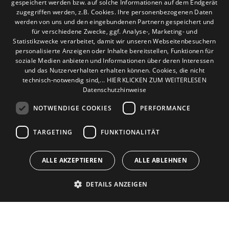
gespeichert werden bzw. auf solche Informationen auf dem Endgerät
zugegriffen werden, z.B. Cookies. Ihre personenbezogenen Daten
werden von uns und den eingebundenen Partnern gespeichert und
für verschiedene Zwecke, ggf. Analyse-, Marketing- und
Statistikzwecke verarbeitet, damit wir unseren Webseitenbesuchern
personalisierte Anzeigen oder Inhalte bereitstellen, Funktionen für
soziale Medien anbieten und Informationen über deren Interessen
und das Nutzerverhalten erhalten können. Cookies, die nicht
technisch-notwendig sind,... HIER KLICKEN ZUM WEITERLESEN
Datenschutzhinweise
ABSENDEN
NOTWENDIGE COOKIES
PERFORMANCE
TARGETING
FUNKTIONALITÄT
ALLE AKZEPTIEREN
ALLE ABLEHNEN
DETAILS ANZEIGEN
Um externe Karten-Inhalte anzuzeigen, benötigen wir
Ihre Einwilligung.
Weitere Informationen finden Sie in unserer