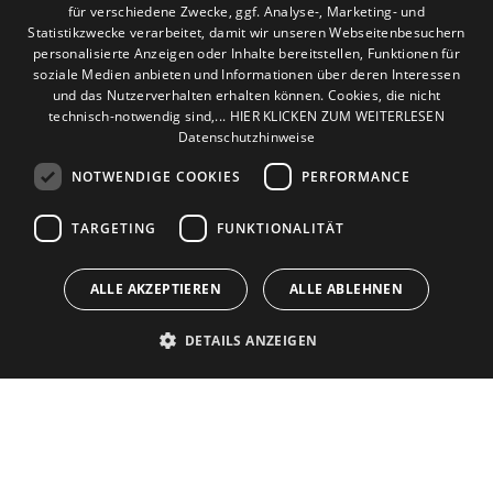
Unternehmen
für verschiedene Zwecke, ggf. Analyse-, Marketing- und
Statistikzwecke verarbeitet, damit wir unseren Webseitenbesuchern
personalisierte Anzeigen oder Inhalte bereitstellen, Funktionen für
Standort
soziale Medien anbieten und Informationen über deren Interessen
Hürth
und das Nutzerverhalten erhalten können. Cookies, die nicht
technisch-notwendig sind,... HIER KLICKEN ZUM WEITERLESEN
Datenschutzhinweise
NOTWENDIGE COOKIES
PERFORMANCE
TARGETING
FUNKTIONALITÄT
ALLE AKZEPTIEREN
ALLE ABLEHNEN
DETAILS ANZEIGEN