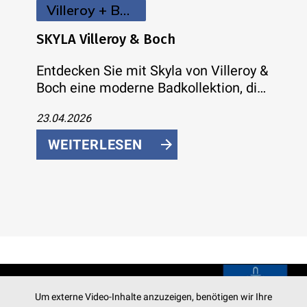
Villeroy + Boch
SKYLA Villeroy & Boch
Entdecken Sie mit Skyla von Villeroy &
Boch eine moderne Badkollektion, die
mit sanften Rundungen, klaren Kanten
23.04.2026
und asymmetrischer Formensprache
überzeugt. Flexible Farb- und
WEITERLESEN
Größenoptionen, innovative
Armaturen und nachhaltige WC-
Technologie machen Skyla zur idealen
Wahl für Ihr individuelles Traumbad.
Um externe Video-Inhalte anzuzeigen, benötigen wir Ihre