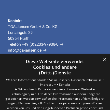
Kontakt
TGA Jansen GmbH & Co. KG
Lortzingstr. 29
50354 Hürth
Telefon
+49 (0)2233-97938-0
info@tga-jansen.de
×
Diese Webseite verwendet
Unternehmen
Cookies und andere
AGB
·
Datenschutz
·
Impressum
·
(Dritt-)Dienste
Barrierefreiheitserklärung
Weitere Informationen finden Sie in unseren:
Datenschutzhinweise •
Impressum •
Kontakt
Leistungen
Wir und auch Dritte verwenden auf unserer Webseite
Privatkunden
Technologien, mit Hilfe derer Informationen auf dem Endgerät
gespeichert werden bzw. auf solche Informationen auf dem Endgerät
Gewerbekunden
zugegriffen werden, z.B. Cookies. Ihre personenbezogenen Daten
Karriere
werden von uns und den eingebundenen Partnern gespeichert und