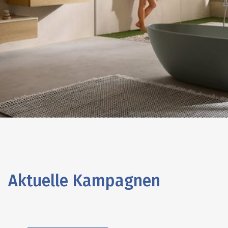
Antao ist inspiriert von der Natur: Das
Design der Kollektion ist von der Form
eines Tautropfens abgeleitet. Die
organische Formensprache zieht sich
durch alle Bestandteile der Kollektion –
von Waschbecken über Armatur und
WC bis zur Badewanne. Das Ergebnis:
ein beeindruckend harmonisches
Raumgefühl.
ERFAHREN SIE MEHR
Aktuelle Kampagnen