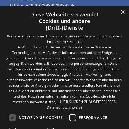
Telefon
+49 (0)2233-97938-0
×
info@tga-jansen.de
Diese Webseite verwendet
Cookies und andere
Unternehmen
(Dritt-)Dienste
AGB
·
Datenschutz
·
Impressum
·
Weitere Informationen finden Sie in unseren:
Datenschutzhinweise •
Barrierefreiheitserklärung
Impressum •
Kontakt
Wir und auch Dritte verwenden auf unserer Webseite
Technologien, mit Hilfe derer Informationen auf dem Endgerät
Leistungen
gespeichert werden bzw. auf solche Informationen auf dem Endgerät
Privatkunden
zugegriffen werden, z.B. Cookies. Ihre personenbezogenen Daten
werden von uns und den eingebundenen Partnern gespeichert und
Gewerbekunden
für verschiedene Zwecke, ggf. Analyse-, Marketing- und
Karriere
Statistikzwecke verarbeitet, damit wir unseren Webseitenbesuchern
Unternehmen
personalisierte Anzeigen oder Inhalte bereitstellen, Funktionen für
soziale Medien anbieten und Informationen über deren Interessen
und das Nutzerverhalten erhalten können. Cookies, die nicht
Standort
technisch-notwendig sind,... HIER KLICKEN ZUM WEITERLESEN
Hürth
Datenschutzhinweise
NOTWENDIGE COOKIES
PERFORMANCE