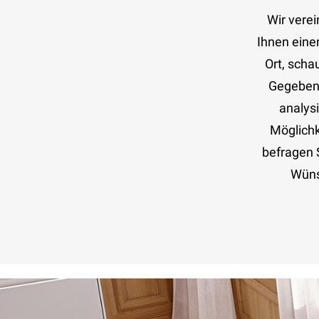
Wir verei
Ihnen eine
Ort, scha
Gegebenh
analysi
Möglichk
befragen S
Wüns