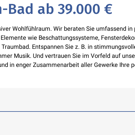
 wir Türen und statten Ihr Bad mit
.
-Bad ab 39.000 €
atten aus. Auch auf
icht verzichten. Wir montieren
-Stations fürs Tablet und vieles andere
siver Wohlfühlraum. Wir beraten Sie umfassend in
chtinstallationen. Dazu verlegen wir
 Elemente wie Beschattungssysteme, Fensterdekora
abelung für die Audiotechnik.
hr Traumbad. Entspannen Sie z. B. in stimmungsvol
er Musik. Und vertrauen Sie im Vorfeld auf unser
 und in enger Zusammenarbeit aller Gewerke Ihre 