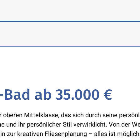
ehören eine klassische
en und Wannen, schlichte Heizkörper
luss an Ver- und Entsorgungsleitungen
nd- und Bodenfliesen in
lationen sind inklusive.
Standardformen. Auch Malerarbeiten
schen aus.
äsentieren sich die Waschbecken mit
bdeckung.
-Bad ab 35.000 €
 oberen Mittelklasse, das sich durch seine persönl
 und Ihr persönlicher Stil verwirklicht. Von der W
n zur kreativen Fliesenplanung – alles ist möglic