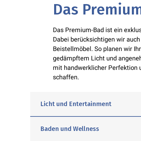
Wunschmaßen ein. Bei Bedarf kürzen
Spachtel-, Wisch- oder Glättetechnik
Das Premium
Sonnenschutz oder stilvollen Badem
Unter­haltungs­tech­nik müssen Sie n
Einbauradios, Lautsprecher, Docking
Das Premium-Bad ist ein exklu
mehr. Hinzu kommen Elektro- und Li
Dabei berücksichtigen wir auch
Steckdosen, Schalter sowie die Verk
Beistellmöbel. So planen wir I
gedämpftem Licht und angenehm
mit handwerklicher Perfektion
schaffen.
Licht und Entertainment
Baden und Wellness