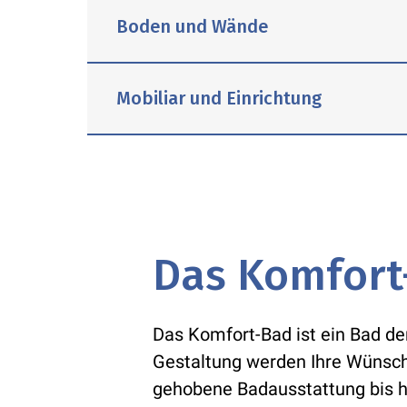
Boden und Wände
Zur Ausstattung des Kompaktbads g
Mobiliar und Einrichtung
Sanitärkeramik, funktionelle Dusch
oder Handtuchheizungen. Der Ansch
Sie wählen zwischen zahlreichen Wa
sowie die Montage der Vorwandinstal
unterschiedlichsten Farben und in 
führen wir ganz nach Ihren Farbwün
Klassisch und raumsparend – so pr
funktioneller Armatur und Siphona
Das Komfort
Das Komfort-Bad ist ein Bad der
Gestaltung werden Ihre Wünsche
gehobene Badausstattung bis hi