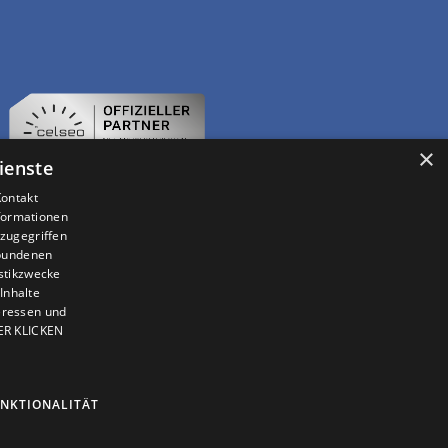
, sodass Sie einen Nachweis dazu
×
ienste
Kontakt
nformationen
zugegriffen
ebundenen
istikzwecke
Inhalte
teressen und
IER KLICKEN
NKTIONALITÄT