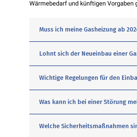
Wärmebedarf und künftigen Vorgaben g
Muss ich meine Gasheizung ab 202
Lohnt sich der Neueinbau einer G
Bestehende Gasheizungen müssen nic
Wichtige Regelungen für den Einb
Bedarf repariert werden. Wird jedoc
kommunale Wärmeplanung und mögli
Beim Neueinbau einer Gasheizung g
Was kann ich bei einer Störung me
Ob ein Austausch sinnvoll ist, hän
Heizung plant, sollte deshalb nich
geplanten Nutzung ab. Wir beraten 
Betriebskosten, die kommunale Wär
Im Rahmen der Energiewende und de
Welche Sicherheitsmaßnahmen sin
Einschränkungen für neue Gasheiz
einige wesentliche Änderungen im B