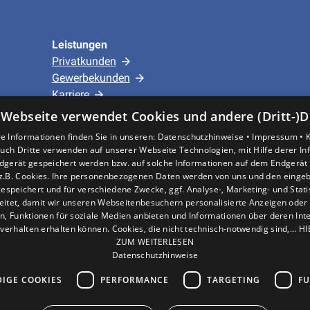
 Heizungsprüfung schriftlich festgehalten werden
Leistungen
Privatkunden
Gewerbekunden
Karriere
Unternehmen
 Webseite verwendet Cookies und andere (Dritt-)D
e Informationen finden Sie in unseren:
Datenschutzhinweise •
Impressum •
Standort
uch Dritte verwenden auf unserer Webseite Technologien, mit Hilfe derer I
dgerät gespeichert werden bzw. auf solche Informationen auf dem Endgerät 
Hürth
z.B. Cookies. Ihre personenbezogenen Daten werden von uns und den eing
espeichert und für verschiedene Zwecke, ggf. Analyse-, Marketing- und Stat
eitet, damit wir unseren Webseitenbesuchern personalisierte Anzeigen oder 
en, Funktionen für soziale Medien anbieten und Informationen über deren In
verhalten erhalten können. Cookies, die nicht technisch-notwendig sind,... H
ZUM WEITERLESEN
Datenschutzhinweise
IGE COOKIES
PERFORMANCE
TARGETING
FU