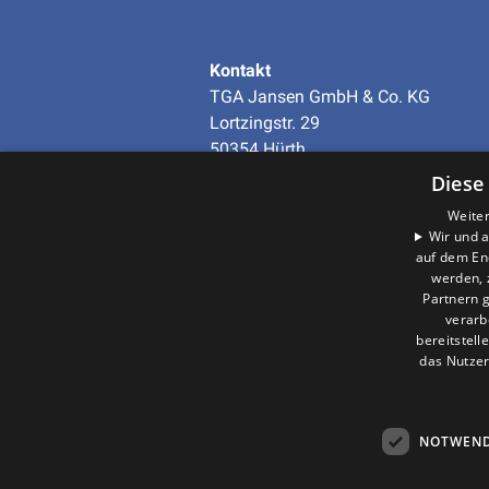
Im Anschluss muss das Ergebnis der
Kontakt
haben.
TGA Jansen GmbH & Co. KG
Lortzingstr. 29
50354 Hürth
Telefon
+49 (0)2233-97938-0
Diese
info@tga-jansen.de
Weiter
Wir und a
auf dem En
Unternehmen
werden, 
AGB
·
Datenschutz
·
Partnern g
Impressum
·
verarb
Barrierefreiheitserklärung
bereitstell
das Nutzer
NOTWEND