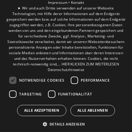
Unternehmen
Impressum •
Kontakt
gegenüber der Außenluft nur in
Wir und auch Dritte verwenden auf unserer Webseite
Technologien, mit Hilfe derer Informationen auf dem Endgerät
Standort
begrenzter Menge zur Verfügung steht,
gespeichert werden bzw. auf solche Informationen auf dem Endgerät
Hürth
zugegriffen werden, z.B. Cookies. Ihre personenbezogenen Daten
muss die Leistung der
werden von uns und den eingebundenen Partnern gespeichert und
Abluftwärmepumpe gut eingestellt
für verschiedene Zwecke, ggf. Analyse-, Marketing- und
Statistikzwecke verarbeitet, damit wir unseren Webseitenbesuchern
werden. Sie planen ein System aus
personalisierte Anzeigen oder Inhalte bereitstellen, Funktionen für
kontrollierter Wohnraumlüftung,
soziale Medien anbieten und Informationen über deren Interessen
und das Nutzerverhalten erhalten können. Cookies, die nicht
Wärmerückgewinnung und Abluft-
technisch-notwendig sind,... HIER KLICKEN ZUM WEITERLESEN
Wärmepumpe als einzige Heizquelle?
Datenschutzhinweise
Dann sollte ihr Haus einen hohen
NOTWENDIGE COOKIES
PERFORMANCE
Effizienzstandard haben oder ein
TARGETING
FUNKTIONALITÄT
sogenanntes Niedrigenergie- oder
Effizienzhaus sein.
ALLE AKZEPTIEREN
ALLE ABLEHNEN
DETAILS ANZEIGEN