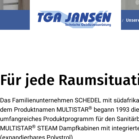
TGA Jansen GmbH & Co. KG
Unternehmen
Unser
Für jede Raumsitua
Das Familienunternehmen SCHEDEL mit südafrikani
®
dem Produktnamen MULTISTAR
begann 1993 die
umfangreiches Produktprogramm für den Sanitär
®
MULTISTAR
STEAM Dampfkabinen mit integrier
(expandierbares Polystrol).