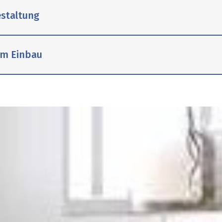
estaltung
im Einbau
Duschflächen aus Mineralwerkstoff und Pluspunkte
 Verfügung. Kurz und knapp zeigt Schedel kreative 
ein oder soll das Gästebad möglichst schnell und 
stützung für Profis vom Fach oder als Anleitung fü
 die Videos den einfachen Aufbau der Schedel Produ
es weiteren beantwortet der Service & Support all