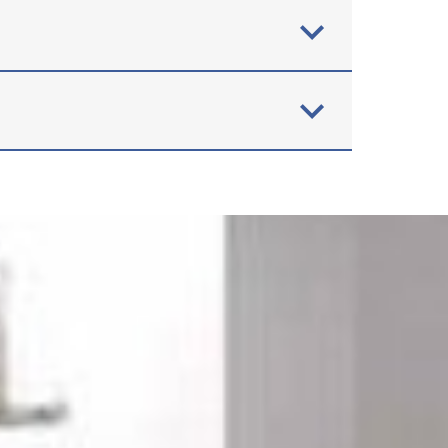
 der Badgestaltung stehen als
Ideen für große und kleine Bäder.
sauber saniert werden?
r den couragierten Semi-Profi
kte. Besonders beliebt ist der
e relevanten Fragen unter 03745