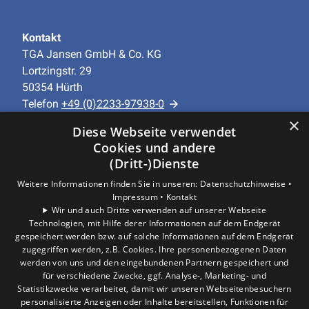
Kontakt
TGA Jansen GmbH & Co. KG
Lortzingstr. 29
50354 Hürth
Telefon
+49 (0)2233-97938-0
info@tga-jansen.de
×
Diese Webseite verwendet
Cookies und andere
Unternehmen
(Dritt-)Dienste
AGB
·
Datenschutz
·
Impressum
·
Weitere Informationen finden Sie in unseren:
Datenschutzhinweise •
Barrierefreiheitserklärung
Impressum •
Kontakt
Wir und auch Dritte verwenden auf unserer Webseite
Technologien, mit Hilfe derer Informationen auf dem Endgerät
Leistungen
gespeichert werden bzw. auf solche Informationen auf dem Endgerät
Privatkunden
zugegriffen werden, z.B. Cookies. Ihre personenbezogenen Daten
Gewerbekunden
werden von uns und den eingebundenen Partnern gespeichert und
Karriere
für verschiedene Zwecke, ggf. Analyse-, Marketing- und
Statistikzwecke verarbeitet, damit wir unseren Webseitenbesuchern
Unternehmen
personalisierte Anzeigen oder Inhalte bereitstellen, Funktionen für