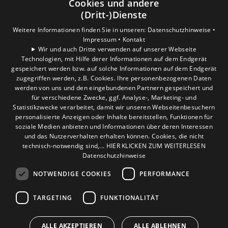
Cookies und andere
Gewerbekunden
(Dritt-)Dienste
Karriere
Weitere Informationen finden Sie in unseren:
Datenschutzhinweise •
Unternehmen
Impressum •
Kontakt
Wir und auch Dritte verwenden auf unserer Webseite
Technologien, mit Hilfe derer Informationen auf dem Endgerät
Standort
gespeichert werden bzw. auf solche Informationen auf dem Endgerät
Hürth
zugegriffen werden, z.B. Cookies. Ihre personenbezogenen Daten
werden von uns und den eingebundenen Partnern gespeichert und
für verschiedene Zwecke, ggf. Analyse-, Marketing- und
Statistikzwecke verarbeitet, damit wir unseren Webseitenbesuchern
personalisierte Anzeigen oder Inhalte bereitstellen, Funktionen für
soziale Medien anbieten und Informationen über deren Interessen
und das Nutzerverhalten erhalten können. Cookies, die nicht
technisch-notwendig sind,... HIER KLICKEN ZUM WEITERLESEN
Datenschutzhinweise
NOTWENDIGE COOKIES
PERFORMANCE
TARGETING
FUNKTIONALITÄT
ALLE AKZEPTIEREN
ALLE ABLEHNEN