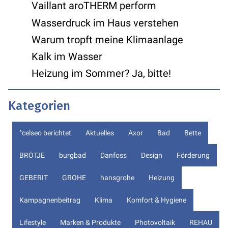
Vaillant aroTHERM perform
Wasserdruck im Haus verstehen
Warum tropft meine Klimaanlage
Kalk im Wasser
Heizung im Sommer? Ja, bitte!
Kategorien
°celseo berichtet
Aktuelles
Axor
Bad
Bette
BRÖTJE
burgbad
Danfoss
Design
Förderung
GEBERIT
GROHE
hansgrohe
Heizung
Kampagnenbeitrag
Klima
Komfort & Hygiene
Lifestyle
Marken & Produkte
Photovoltaik
REHAU