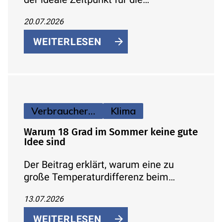
Heizungswartung ist und was dabei
20.07.2026
geprüft werden sollte.
WEITERLESEN
Verbraucherinfos
Klima
Warum 18 Grad im Sommer keine gute
Idee sind
Der Beitrag erklärt, warum eine zu
große Temperaturdifferenz beim
Klimatisieren gesundheitlich und
13.07.2026
energetisch ungünstig ist, und gibt
konkrete Tipps zur sinnvollen
WEITERLESEN