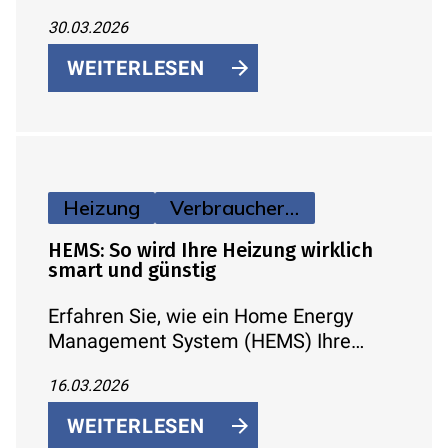
Lastspitzen vermeiden.
30.03.2026
WEITERLESEN
Heizung
Verbraucherinfos
HEMS: So wird Ihre Heizung wirklich
smart und günstig
Erfahren Sie, wie ein Home Energy
Management System (HEMS) Ihre
Heizung bedarfsgerecht steuert,
16.03.2026
Verbrauch und Heizkosten gezielt
optimiert – automatisiert, vernetzt und
WEITERLESEN
auf aktuelle Energiestandards