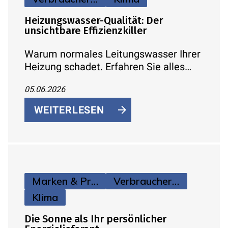
Heizungswasser-Qualität: Der
unsichtbare Effizienzkiller
Warum normales Leitungswasser Ihrer
Heizung schadet. Erfahren Sie alles
über die VDI 2035, Kalkschutz und wie
05.06.2026
Sie Heizkosten durch
Wasseraufbereitung sparen können.
WEITERLESEN
Marken & Produkte
Verbraucherinfos
Klima
Die Sonne als Ihr persönlicher