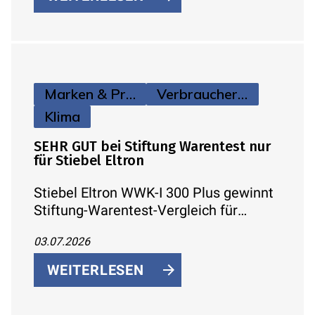
Einstellung der Klimaanlage.
Marken & Produkte
Verbraucherinfos
Klima
SEHR GUT bei Stiftung Warentest nur
für Stiebel Eltron
Stiebel Eltron WWK-I 300 Plus gewinnt
Stiftung-Warentest-Vergleich für
Warmwasser-Wärmepumpen mit
03.07.2026
„SEHR GUT" (1,5) und dem Titel
„Preistipp" – bestes Ergebnis bei
WEITERLESEN
Effizienz und Lautstärke.