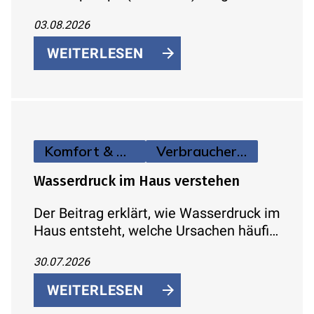
Neubauten, Sanierungen und Gewerbe
03.08.2026
– mit hoher Vorlauftemperatur,
flexibler Aufstellung und Smart-Home-
WEITERLESEN
Anbindung.
Komfort & Hygiene
Verbraucherinfos
Wasserdruck im Haus verstehen
Der Beitrag erklärt, wie Wasserdruck im
Haus entsteht, welche Ursachen häufig
zu schwachem Druck führen und wie
30.07.2026
sich das Problem systematisch
eingrenzen lässt.
WEITERLESEN