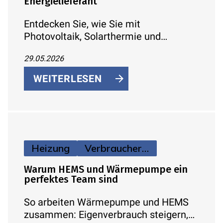
Energielieferant
Entdecken Sie, wie Sie mit
Photovoltaik, Solarthermie und
Hybridlösungen die Kraft der Sonne für
29.05.2026
Strom und Wärme in Ihrem Zuhause
nutzen – inklusive
WEITERLESEN
Fördermöglichkeiten.
Heizung
Verbraucherinfos
Warum HEMS und Wärmepumpe ein
perfektes Team sind
So arbeiten Wärmepumpe und HEMS
zusammen: Eigenverbrauch steigern,