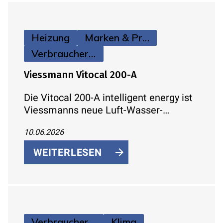
Heizung
Marken & Produkte
Verbraucherinfos
Viessmann Vitocal 200-A
Die Vitocal 200-A intelligent energy ist
Viessmanns neue Luft-Wasser-
Wärmepumpe für Ein- und
10.06.2026
Zweifamilienhäuser. Mit natürlichem
Kältemittel R290, bis zu 75 °C
WEITERLESEN
Vorlauftemperatur und integrierter
Hydraulik in der Außeneinheit.
Verbraucherinfos
Klima