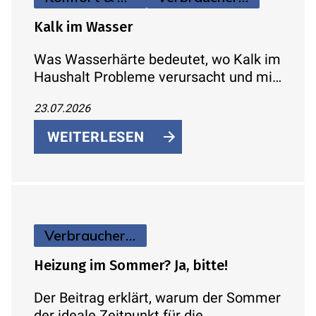
Kalk im Wasser
Was Wasserhärte bedeutet, wo Kalk im
Haushalt Probleme verursacht und mit
welchen konkreten Maßnahmen sich
23.07.2026
Kalkablagerungen reduzieren lassen.
WEITERLESEN
Verbraucherinfos
Heizung im Sommer? Ja, bitte!
Der Beitrag erklärt, warum der Sommer
der ideale Zeitpunkt für die