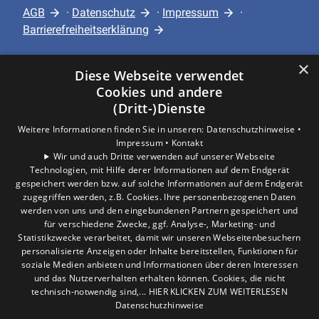
AGB
·
Datenschutz
·
Impressum
·
Barrierefreiheitserklärung
×
Leistungen
Diese Webseite verwendet
Privatkunden
Cookies und andere
Gewerbekunden
(Dritt-)Dienste
Karriere
Weitere Informationen finden Sie in unseren:
Datenschutzhinweise •
Unternehmen
Impressum •
Kontakt
Wir und auch Dritte verwenden auf unserer Webseite
Technologien, mit Hilfe derer Informationen auf dem Endgerät
Standort
gespeichert werden bzw. auf solche Informationen auf dem Endgerät
Hürth
zugegriffen werden, z.B. Cookies. Ihre personenbezogenen Daten
werden von uns und den eingebundenen Partnern gespeichert und
für verschiedene Zwecke, ggf. Analyse-, Marketing- und
Statistikzwecke verarbeitet, damit wir unseren Webseitenbesuchern
personalisierte Anzeigen oder Inhalte bereitstellen, Funktionen für
soziale Medien anbieten und Informationen über deren Interessen
und das Nutzerverhalten erhalten können. Cookies, die nicht
technisch-notwendig sind,... HIER KLICKEN ZUM WEITERLESEN
Datenschutzhinweise