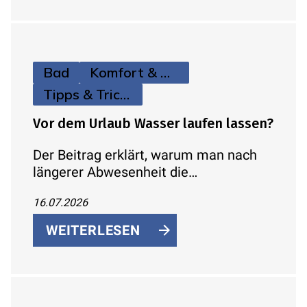
Bad
Komfort & Hygiene
Tipps & Tricks
Vor dem Urlaub Wasser laufen lassen?
Der Beitrag erklärt, warum man nach
längerer Abwesenheit die
Wasserleitungen durchspülen sollte
16.07.2026
und wie man Legionellenrisiken einfach
reduziert.
WEITERLESEN