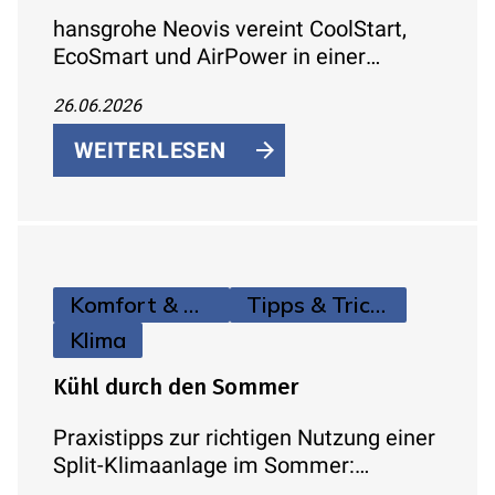
hansgrohe Neovis vereint CoolStart,
EcoSmart und AirPower in einer
Armaturenlinie für Waschtisch, Bidet,
26.06.2026
Dusche und Badewanne –
energiesparend, wassereffizient und
WEITERLESEN
komfortabel.
Komfort & Hygiene
Tipps & Tricks
Klima
Kühl durch den Sommer
Praxistipps zur richtigen Nutzung einer
Split-Klimaanlage im Sommer:
Temperatur, Verbrauch,