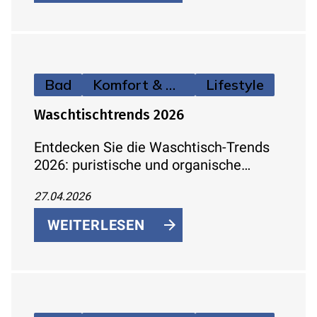
Unterputz-System – mit Fokus auf
Komfort, Einsparung und einfache
Installation.
Bad
Komfort & Hygiene
Lifestyle
Waschtischtrends 2026
Entdecken Sie die Waschtisch-Trends
2026: puristische und organische
Formen, moderne Materialien, cleverer
27.04.2026
Stauraum und passende Armaturen für
ein stilvolles, funktionales Bad.
WEITERLESEN