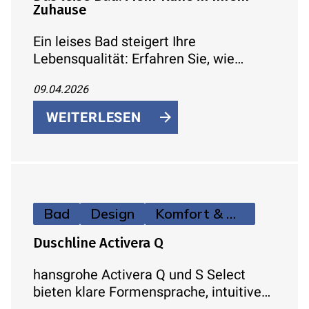
Zuhause
Ein leises Bad steigert Ihre
Lebensqualität: Erfahren Sie, wie
Schallschutz, Vorwandinstallation, leise
09.04.2026
WC-Spülung und moderne Armaturen
für mehr Ruhe und Komfort in Ihrem
WEITERLESEN
Zuhause sorgen.
Bad
Design
Komfort & Hygiene
Duschline Activera Q
hansgrohe Activera Q und S Select
bieten klare Formensprache, intuitive