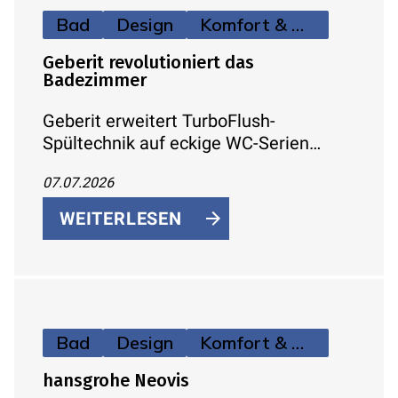
Bad
Design
Komfort & Hygiene
Geberit revolutioniert das
Badezimmer
Geberit erweitert TurboFlush-
Spültechnik auf eckige WC-Serien
(Renova Plan, iCon) – kraftvolle, leise
07.07.2026
Spülung, spülrandlos und
reinigungsfreundlich
WEITERLESEN
Bad
Design
Komfort & Hygiene
hansgrohe Neovis