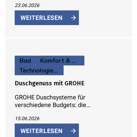
23.06.2026
Lüftungsverhalten und Effizienzklassen
einfach erklärt.
WEITERLESEN
Bad
Komfort & Hygiene
Technologie & Zukunft
Duschgenuss mit GROHE
GROHE Duschsysteme für
verschiedene Budgets: die
nachrüstbare Handbrause Vitalio Joy+
15.06.2026
120 mit AquaBooster, das
aufputzfähige Vitalio Comfort 250 und
WEITERLESEN
das elegante Grohtherm SmartControl