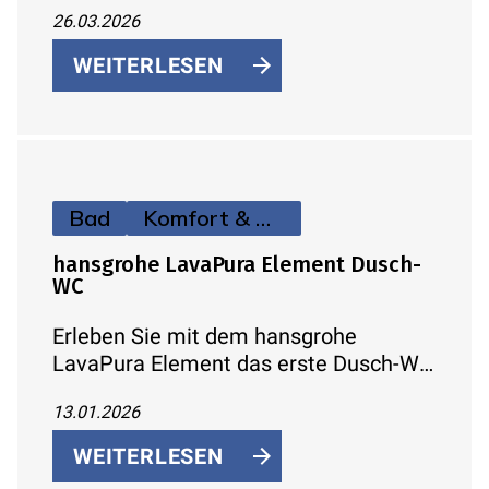
Select-Bedienung, zwei Strahlarten,
26.03.2026
EcoSmart-Technologie und flexible
Montage – für energiegeladenes
WEITERLESEN
Duschen und entspannte Auszeiten.
Bad
Komfort & Hygiene
hansgrohe LavaPura Element Dusch-
WC
Erleben Sie mit dem hansgrohe
LavaPura Element das erste Dusch-WC
für den europäischen Markt. Sanfte
13.01.2026
Reinigung, smartes Design und
nachhaltige Technologie vereinen sich
WEITERLESEN
zu einem neuen Maß an Hygiene und