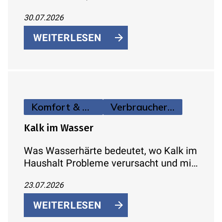
zu schwachem Druck führen und wie
30.07.2026
sich das Problem systematisch
eingrenzen lässt.
WEITERLESEN
Komfort & Hygiene
Verbraucherinfos
Kalk im Wasser
Was Wasserhärte bedeutet, wo Kalk im
Haushalt Probleme verursacht und mit
welchen konkreten Maßnahmen sich
23.07.2026
Kalkablagerungen reduzieren lassen.
WEITERLESEN