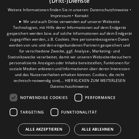
(Dritt-)Dienste
Karriere
Weitere Informationen finden Sie in unseren:
Datenschutzhinweise •
Unternehmen
Impressum •
Kontakt
Wir und auch Dritte verwenden auf unserer Webseite
Technologien, mit Hilfe derer Informationen auf dem Endgerät
Standort
gespeichert werden bzw. auf solche Informationen auf dem Endgerät
Hürth
zugegriffen werden, z.B. Cookies. Ihre personenbezogenen Daten
werden von uns und den eingebundenen Partnern gespeichert und
für verschiedene Zwecke, ggf. Analyse-, Marketing- und
Statistikzwecke verarbeitet, damit wir unseren Webseitenbesuchern
personalisierte Anzeigen oder Inhalte bereitstellen, Funktionen für
soziale Medien anbieten und Informationen über deren Interessen
und das Nutzerverhalten erhalten können. Cookies, die nicht
technisch-notwendig sind,... HIER KLICKEN ZUM WEITERLESEN
Datenschutzhinweise
NOTWENDIGE COOKIES
PERFORMANCE
TARGETING
FUNKTIONALITÄT
ALLE AKZEPTIEREN
ALLE ABLEHNEN