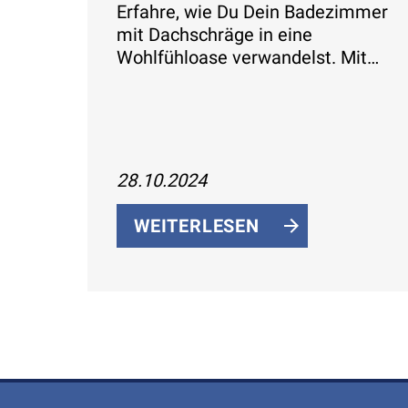
Erfahre, wie Du Dein Badezimmer
mit Dachschräge in eine
Wohlfühloase verwandelst. Mit
cleverer Raumplanung,
maßgefertigten Möbeln und der
richtigen Farbwahl wird Dein Bad
zum stilvollen Rückzugsort.
28.10.2024
WEITERLESEN