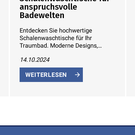
anspruchsvolle
Badewelten
Entdecken Sie hochwertige
Schalenwaschtische für Ihr
Traumbad. Moderne Designs,
erstklassige Materialien und
14.10.2024
innovative Funktionen vereint.
Jetzt inspirieren lassen!
WEITERLESEN