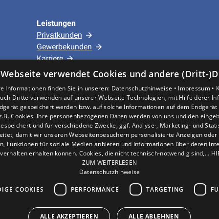
Leistungen
Privatkunden
Gewerbekunden
Karriere
Unternehmen
 Webseite verwendet Cookies und andere (Dritt-)D
e Informationen finden Sie in unseren:
Datenschutzhinweise •
Impressum •
Standort
uch Dritte verwenden auf unserer Webseite Technologien, mit Hilfe derer I
dgerät gespeichert werden bzw. auf solche Informationen auf dem Endgerät 
Hürth
z.B. Cookies. Ihre personenbezogenen Daten werden von uns und den eing
espeichert und für verschiedene Zwecke, ggf. Analyse-, Marketing- und Stat
eitet, damit wir unseren Webseitenbesuchern personalisierte Anzeigen oder 
en, Funktionen für soziale Medien anbieten und Informationen über deren In
verhalten erhalten können. Cookies, die nicht technisch-notwendig sind,... H
ZUM WEITERLESEN
Datenschutzhinweise
IGE COOKIES
PERFORMANCE
TARGETING
FU
ALLE AKZEPTIEREN
ALLE ABLEHNEN