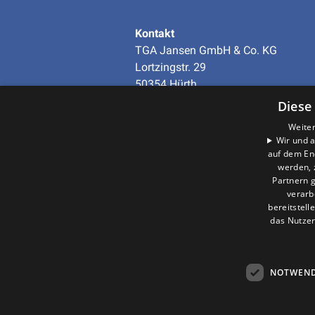
Kontakt
TGA Jansen GmbH & Co. KG
Lortzingstr. 29
50354 Hürth
Telefon
+49 (0)2233-97938-0
Diese
info@tga-jansen.de
Weiter
Wir und a
auf dem En
Unternehmen
werden, 
AGB
·
Datenschutz
·
Partnern g
Impressum
·
verarb
Barrierefreiheitserklärung
bereitstell
das Nutzer
NOTWEND