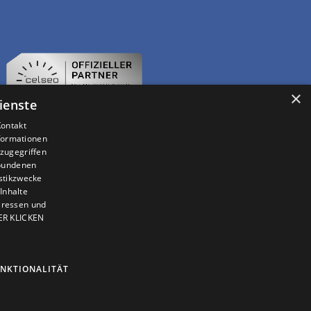
×
ienste
Kontakt
nformationen
zugegriffen
ebundenen
istikzwecke
Inhalte
teressen und
IER KLICKEN
NKTIONALITÄT