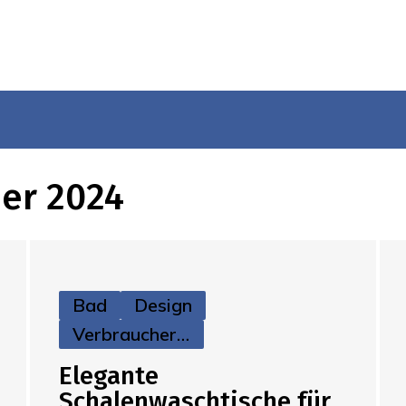
ber 2024
Bad
Design
Verbraucherinfos
Elegante
Schalenwaschtische für