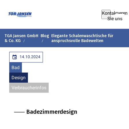
Kontaktieren
Sie uns
TGA Jansen GmbH
Blog
Elegante Schalenwaschtische für
& Co. KG
anspruchsvolle Badewelten
14.10.2024
Bad
Design
Verbraucherinfos
⸺ Badezimmerdesign