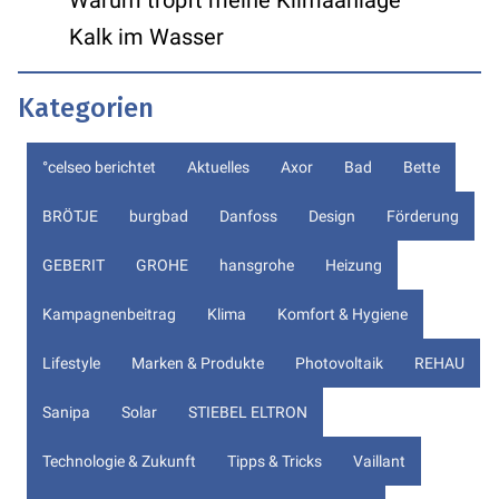
Kalk im Wasser
Kategorien
°celseo berichtet
Aktuelles
Axor
Bad
Bette
BRÖTJE
burgbad
Danfoss
Design
Förderung
GEBERIT
GROHE
hansgrohe
Heizung
Kampagnenbeitrag
Klima
Komfort & Hygiene
Lifestyle
Marken & Produkte
Photovoltaik
REHAU
Sanipa
Solar
STIEBEL ELTRON
Technologie & Zukunft
Tipps & Tricks
Vaillant