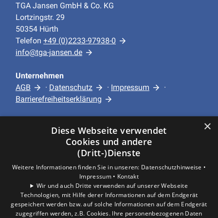
TGA Jansen GmbH & Co. KG
Lortzingstr. 29
50354 Hürth
Telefon
+49 (0)2233-97938-0
info@tga-jansen.de
Unternehmen
AGB
·
Datenschutz
·
Impressum
·
Barrierefreiheitserklärung
×
Leistungen
Diese Webseite verwendet
Privatkunden
Cookies und andere
Gewerbekunden
(Dritt-)Dienste
Karriere
Weitere Informationen finden Sie in unseren:
Datenschutzhinweise •
Unternehmen
Impressum •
Kontakt
Wir und auch Dritte verwenden auf unserer Webseite
Technologien, mit Hilfe derer Informationen auf dem Endgerät
Standort
gespeichert werden bzw. auf solche Informationen auf dem Endgerät
Hürth
zugegriffen werden, z.B. Cookies. Ihre personenbezogenen Daten