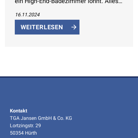
ein High-End-Badezimmer lohnt. Alles
über luxuriöse Features wie
16.11.2024
Regenduschen, Infrarotkabinen und
Designermöbel sowie deren Kosten-
WEITERLESEN
Nutzen-Balance.
Kontakt
TGA Jansen GmbH & Co. KG
Lortzingstr. 29
50354 Hürth