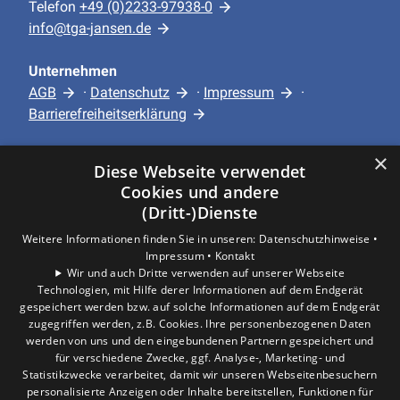
Telefon
+49 (0)2233-97938-0
info@tga-jansen.de
Unternehmen
AGB
·
Datenschutz
·
Impressum
·
Barrierefreiheitserklärung
×
Leistungen
Diese Webseite verwendet
Privatkunden
Cookies und andere
Gewerbekunden
(Dritt-)Dienste
Karriere
Weitere Informationen finden Sie in unseren:
Datenschutzhinweise •
Unternehmen
Impressum •
Kontakt
Wir und auch Dritte verwenden auf unserer Webseite
Technologien, mit Hilfe derer Informationen auf dem Endgerät
Standort
gespeichert werden bzw. auf solche Informationen auf dem Endgerät
Hürth
zugegriffen werden, z.B. Cookies. Ihre personenbezogenen Daten
werden von uns und den eingebundenen Partnern gespeichert und
für verschiedene Zwecke, ggf. Analyse-, Marketing- und
Statistikzwecke verarbeitet, damit wir unseren Webseitenbesuchern
personalisierte Anzeigen oder Inhalte bereitstellen, Funktionen für