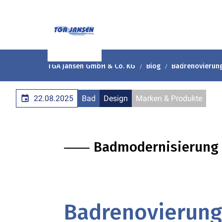
TGA Jansen GmbH & Co. KG
Blog
Badrenovierung
22.08.2025
Bad
Design
Marken & Produkte
⸺ Badmodernisierung
Badrenovierung