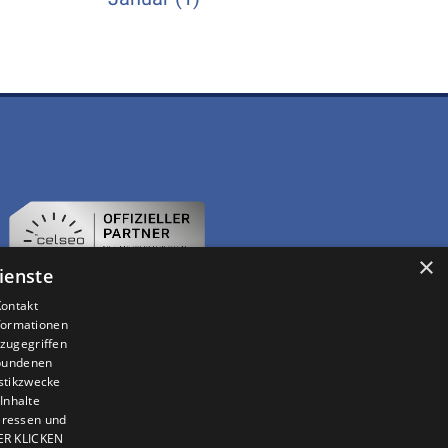
×
ienste
Kontakt
nformationen
zugegriffen
ebundenen
istikzwecke
Inhalte
teressen und
IER KLICKEN