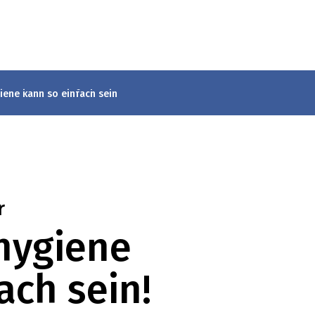
iene kann so einfach sein
r
hygiene
ach sein!