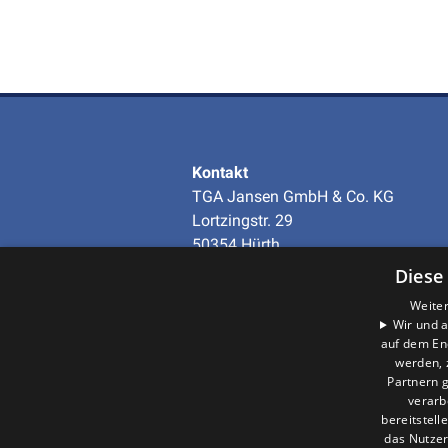
Kontakt
TGA Jansen GmbH & Co. KG
Lortzingstr. 29
50354 Hürth
Telefon
+49 (0)2233-97938-0
Diese
info@tga-jansen.de
Weiter
Wir und a
auf dem En
Unternehmen
werden, 
AGB
·
Datenschutz
·
Partnern g
Impressum
·
verarb
Barrierefreiheitserklärung
bereitstell
das Nutzer