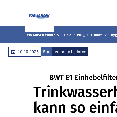
TGA Jansen GmbH & Co. KG
Blog
Trinkwasserhyg
10.10.2025
Bad
Verbraucherinfos
⸺ BWT E1 Einhebelfilte
Trinkwasser
kann so einf