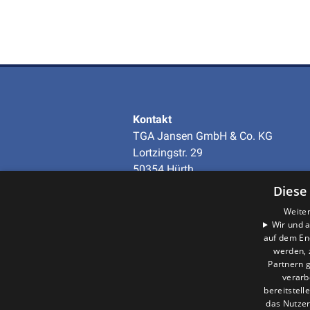
Kontakt
TGA Jansen GmbH & Co. KG
Lortzingstr. 29
50354 Hürth
Telefon
+49 (0)2233-97938-0
Diese
info@tga-jansen.de
Weiter
Wir und a
auf dem En
Unternehmen
werden, 
AGB
·
Datenschutz
·
Partnern g
Impressum
·
verarb
Barrierefreiheitserklärung
bereitstell
das Nutzer