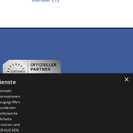
×
ienste
Kontakt
nformationen
zugegriffen
ebundenen
istikzwecke
Inhalte
teressen und
IER KLICKEN