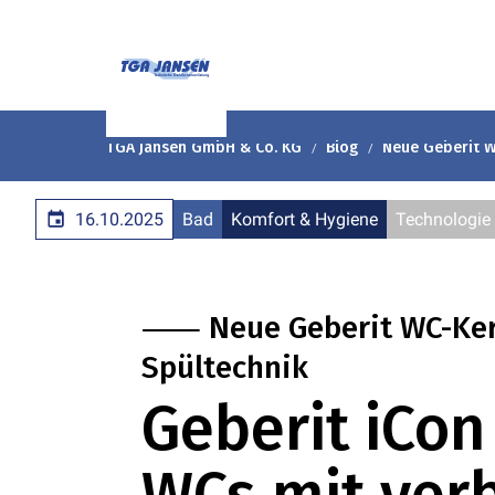
TGA Jansen GmbH & Co. KG
Blog
Neue Geberit W
16.10.2025
Bad
Komfort & Hygiene
Technologie
⸺ Neue Geberit WC-Kera
Spültechnik
Geberit iCo