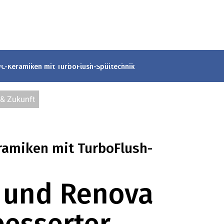
C-Keramiken mit TurboFlush-Spültechnik
 & Zukunft
miken mit TurboFlush-
n und Renova