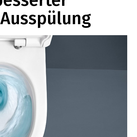
besserter
r Ausspülung