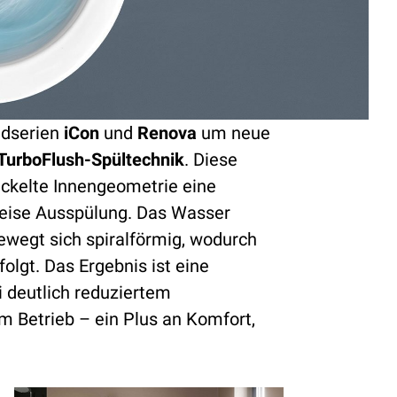
adserien
iCon
und
Renova
um neue
TurboFlush-Spültechnik
. Diese
ickelte Innengeometrie eine
leise Ausspülung. Das Wasser
bewegt sich spiralförmig, wodurch
olgt. Das Ergebnis ist eine
i deutlich reduziertem
m Betrieb – ein Plus an Komfort,