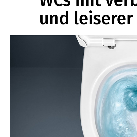
WCs mit ver
und leisere