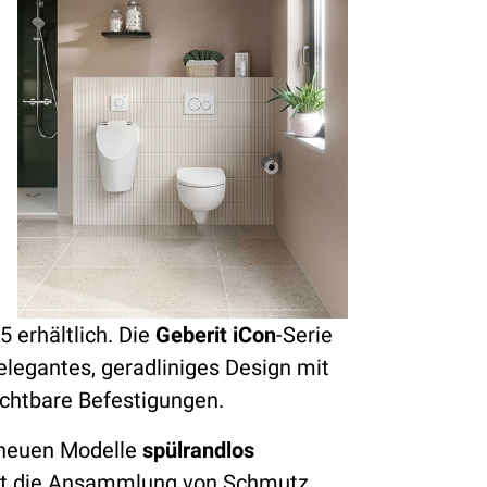
5 erhältlich. Die
Geberit iCon
-Serie
elegantes, geradliniges Design mit
ichtbare Befestigungen.
 neuen Modelle
spülrandlos
ert die Ansammlung von Schmutz,