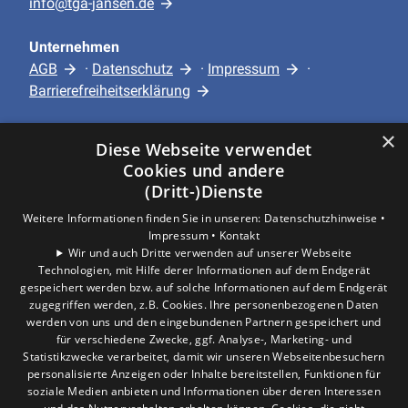
info@tga-jansen.de
Unternehmen
AGB
·
Datenschutz
·
Impressum
·
Barrierefreiheitserklärung
×
Leistungen
Diese Webseite verwendet
Privatkunden
Cookies und andere
Gewerbekunden
(Dritt-)Dienste
Karriere
Weitere Informationen finden Sie in unseren:
Datenschutzhinweise •
Unternehmen
Impressum •
Kontakt
Wir und auch Dritte verwenden auf unserer Webseite
Technologien, mit Hilfe derer Informationen auf dem Endgerät
Standort
gespeichert werden bzw. auf solche Informationen auf dem Endgerät
Hürth
zugegriffen werden, z.B. Cookies. Ihre personenbezogenen Daten
werden von uns und den eingebundenen Partnern gespeichert und
für verschiedene Zwecke, ggf. Analyse-, Marketing- und
Statistikzwecke verarbeitet, damit wir unseren Webseitenbesuchern
personalisierte Anzeigen oder Inhalte bereitstellen, Funktionen für
soziale Medien anbieten und Informationen über deren Interessen