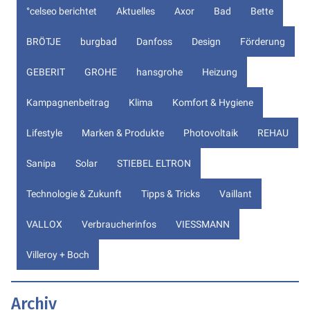
°celseo berichtet
Aktuelles
Axor
Bad
Bette
BRÖTJE
burgbad
Danfoss
Design
Förderung
GEBERIT
GROHE
hansgrohe
Heizung
Kampagnenbeitrag
Klima
Komfort & Hygiene
Lifestyle
Marken & Produkte
Photovoltaik
REHAU
Sanipa
Solar
STIEBEL ELTRON
Technologie & Zukunft
Tipps & Tricks
Vaillant
VALLOX
Verbraucherinfos
VIESSMANN
Villeroy + Boch
Archiv