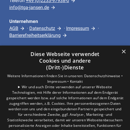
Telefon
+49 (0)2233-97938-0
info@tga-jansen.de
Unternehmen
AGB
·
Datenschutz
·
Impressum
·
Barrierefreiheitserklärung
×
Leistungen
Diese Webseite verwendet
Privatkunden
Cookies und andere
Gewerbekunden
(Dritt-)Dienste
Karriere
Weitere Informationen finden Sie in unseren:
Datenschutzhinweise •
Unternehmen
Impressum •
Kontakt
Wir und auch Dritte verwenden auf unserer Webseite
Technologien, mit Hilfe derer Informationen auf dem Endgerät
Standort
gespeichert werden bzw. auf solche Informationen auf dem Endgerät
Hürth
zugegriffen werden, z.B. Cookies. Ihre personenbezogenen Daten
werden von uns und den eingebundenen Partnern gespeichert und
für verschiedene Zwecke, ggf. Analyse-, Marketing- und
Statistikzwecke verarbeitet, damit wir unseren Webseitenbesuchern
personalisierte Anzeigen oder Inhalte bereitstellen, Funktionen für