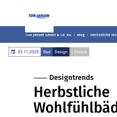
TGA Jansen GmbH & Co. KG
Blog
Herbstliche Wo
03.11.2025
Bad
Design
Lifestyle
⸺ Designtrends
Herbstliche
Wohlfühlbä