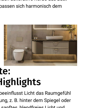
 passen sich harmonisch dem
te:
ighlights
 beeinflusst Licht das Raumgefühl
ng, z. B. hinter dem Spiegel oder
 sanftes, blendfreies Licht und