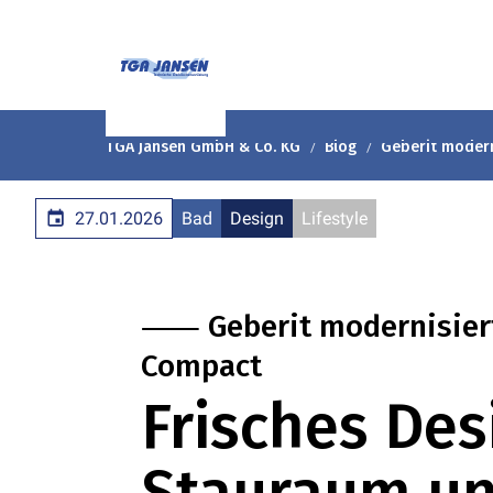
TGA Jansen GmbH & Co. KG
Blog
Geberit modern
27.01.2026
Bad
Design
Lifestyle
⸺ Geberit modernisiert
Compact
Frisches Des