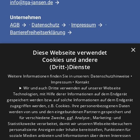
info@tga-jansen.de
Unternehmen
AGB
·
Datenschutz
·
Impressum
·
Barrierefreiheitserklärung
×
Leistungen
Diese Webseite verwendet
Privatkunden
Cookies und andere
Gewerbekunden
(Dritt-)Dienste
Karriere
Weitere Informationen finden Sie in unseren:
Datenschutzhinweise •
Unternehmen
Impressum •
Kontakt
Wir und auch Dritte verwenden auf unserer Webseite
Technologien, mit Hilfe derer Informationen auf dem Endgerät
Standort
gespeichert werden bzw. auf solche Informationen auf dem Endgerät
Hürth
zugegriffen werden, z.B. Cookies. Ihre personenbezogenen Daten
werden von uns und den eingebundenen Partnern gespeichert und
für verschiedene Zwecke, ggf. Analyse-, Marketing- und
Statistikzwecke verarbeitet, damit wir unseren Webseitenbesuchern
personalisierte Anzeigen oder Inhalte bereitstellen, Funktionen für
soziale Medien anbieten und Informationen über deren Interessen