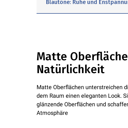
Blautöne: Ruhe und Enstpannu
Verschiedene Grüntöne, von san
Olivgrün, bringen ein Gefühl von 
Grün erinnert an Blätter und Gär
Sanfte Blautöne imitieren die 
hervorragend für Wände, Fliesen
und Himmel. Sie eignen sich bes
Matte Oberfläche
oder sogar Armaturen wie Was
Natürlichkeit
Matte Oberflächen unterstreichen di
dem Raum einen eleganten Look. Sie 
glänzende Oberflächen und schaffen
Atmosphäre