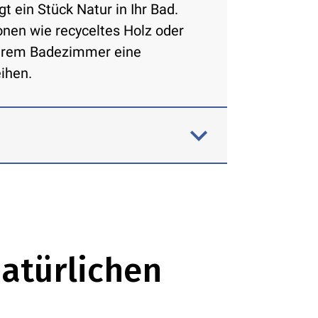
t ein Stück Natur in Ihr Bad.
onen wie recyceltes Holz oder
 Ihrem Badezimmer eine
ihen.
der Kalkstein fügt Ihrem
Luxus und Zeitlosigkeit hinzu.
natürlichen
latten, Böden oder als Akzent in
em Duschboden können ein
Erlebnis schaffen.