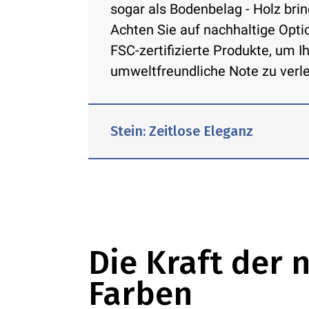
sogar als Bodenbelag - Holz bring
Achten Sie auf nachhaltige Opti
FSC-zertifizierte Produkte, um
umweltfreundliche Note zu verle
Stein: Zeitlose Eleganz
Naturstein wie Marmor, Granit o
Badezimmer eine Dimension von 
Die Kraft der 
Verwenden Sie Stein für Arbeitsp
Farben
der Dusche. Kieselsteine auf d
besonders angenehmes taktiles 