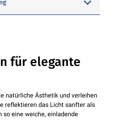
ng
ftem Salbei bis zu tiefem
Frische und Vitalität in Ihr Bad.
ten und eignet sich
beruhigenden Farben von Wasser
 oder Accessoires.
onders gut für Fliesen, Farben
n für elegante
chbecken und Badewannen.
e natürliche Ästhetik und verleihen
reflektieren das Licht sanfter als
 so eine weiche, einladende