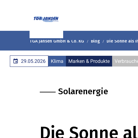
TGA Jansen GmbH & Co. KG
Blog
Die Sonne als I
29.05.2026
Klima
Marken & Produkte
Verbrauche
⸺ Solarenergie
Die Sonne al