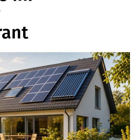
r
rant