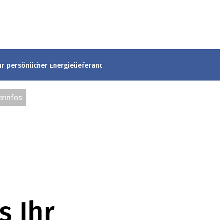
hr persönlicher Energielieferant
rinfos
s Ihr