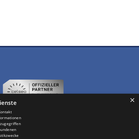
×
ienste
Kontakt
nformationen
zugegriffen
ebundenen
istikzwecke