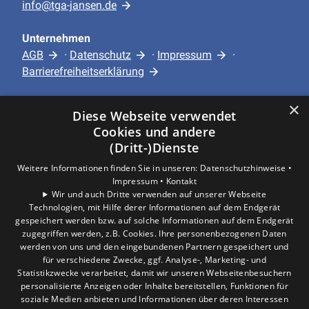
info@tga-jansen.de
Unternehmen
AGB
·
Datenschutz
·
Impressum
·
Barrierefreiheitserklärung
×
Leistungen
Diese Webseite verwendet
Privatkunden
Cookies und andere
Gewerbekunden
(Dritt-)Dienste
Karriere
Weitere Informationen finden Sie in unseren:
Datenschutzhinweise •
Unternehmen
Impressum •
Kontakt
Wir und auch Dritte verwenden auf unserer Webseite
Technologien, mit Hilfe derer Informationen auf dem Endgerät
Standort
gespeichert werden bzw. auf solche Informationen auf dem Endgerät
Hürth
zugegriffen werden, z.B. Cookies. Ihre personenbezogenen Daten
werden von uns und den eingebundenen Partnern gespeichert und
für verschiedene Zwecke, ggf. Analyse-, Marketing- und
Statistikzwecke verarbeitet, damit wir unseren Webseitenbesuchern
personalisierte Anzeigen oder Inhalte bereitstellen, Funktionen für
soziale Medien anbieten und Informationen über deren Interessen