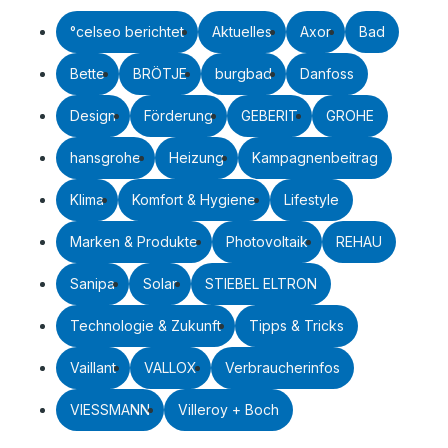
°celseo berichtet
Aktuelles
Axor
Bad
Bette
BRÖTJE
burgbad
Danfoss
Design
Förderung
GEBERIT
GROHE
hansgrohe
Heizung
Kampagnenbeitrag
Klima
Komfort & Hygiene
Lifestyle
Marken & Produkte
Photovoltaik
REHAU
Sanipa
Solar
STIEBEL ELTRON
Technologie & Zukunft
Tipps & Tricks
Vaillant
VALLOX
Verbraucherinfos
VIESSMANN
Villeroy + Boch