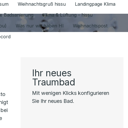
ssum
Weihnachtsgruß hissu
Landingpage Klima
ür Datenschutz 1.6.2026 umschalten
e Badsanierung
Klima & Lüftung - hissu
jou)
Was nur wir haben HI
Weihnachtspost
ecord
Ihr neues
Traumbad
Mit wenigen Klicks konfigurieren
cto
Sie Ihr neues Bad.
nigt
 bei
e