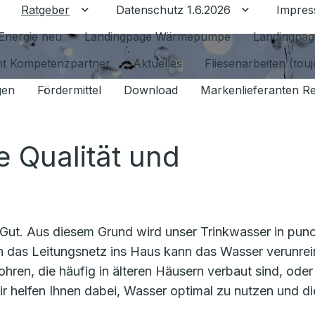
Ratgeber
Datenschutz 1.6.2026
Impre
Untermenü für Ratgeber umschalten
Untermenü f
Energie neu
Landingpage Wärmepumpe
Landingpag
ant Kompetenzpartner
Aktuelles
Fliesenarbeiten (tou
gen
Fördermittel
Download
Markenlieferanten R
 Qualität und
 Gut. Aus diesem Grund wird unser Trinkwasser in pun
ch das Leitungsnetz ins Haus kann das Wasser verunrei
hren, die häufig in älteren Häusern verbaut sind, oder
r helfen Ihnen dabei, Wasser optimal zu nutzen und di