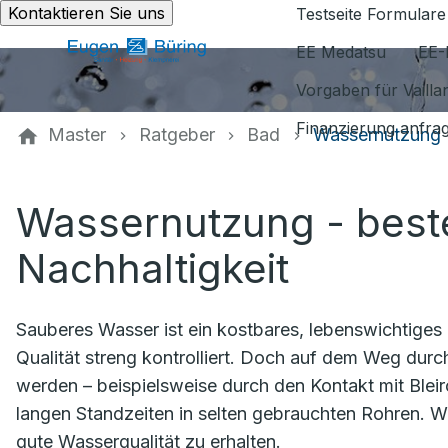
Kontaktieren Sie uns
Testseite Formulare
EE Medatsu
EE-
Vorgaben für Vaill
Finanzierung anfra
Master
Ratgeber
Bad
Wassernutzung
Wassernutzung - beste
Nachhaltigkeit
Sauberes Wasser ist ein kostbares, lebenswichtiges
Qualität streng kontrolliert. Doch auf dem Weg dur
werden – beispielsweise durch den Kontakt mit Bleiro
langen Standzeiten in selten gebrauchten Rohren. Wi
gute Wasserqualität zu erhalten.