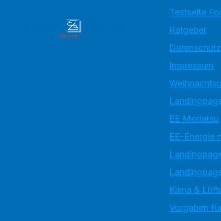
Testseite Fo
Ratgeber
Datenschutz
Impressum
Weihnachtsg
Landingpage
EE Medatsu
EE-Energie 
Landingpag
Landingpage
Klima & Lüft
Vorgaben für