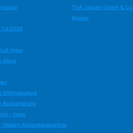
rmulare
TGA Jansen GmbH & Co
Master
 1.6.2026
ruß hissu
 Klima
neu
e Wärmepumpe
 Badsanierung
ung - hissu
 Vaillant Kompetenzpartner