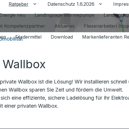
Ratgeber
Datenschutz 1.6.2026
Impre
Untermenü für Ratgeber umschalten
Untermenü f
Energie neu
Landingpage Wärmepumpe
Landingpag
ant Kompetenzpartner
Aktuelles
Fliesenarbeiten (tou
gen
Fördermittel
Download
Markenlieferanten R
omobilität
r Wallbox
ivate Wallbox ist die Lösung! Wir installieren schnell
nen Wallbox sparen Sie Zeit und fördern die Umwelt.
sich eine effiziente, sichere Ladelösung für Ihr Elektro
it einer privaten Wallbox.