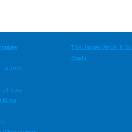
rmulare
TGA Jansen GmbH & Co
Master
 1.6.2026
ruß hissu
 Klima
neu