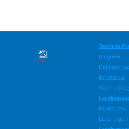
Testseite Fo
Ratgeber
Datenschutz
Impressum
Weihnachtsg
Landingpage
EE Medatsu
EE-Energie 