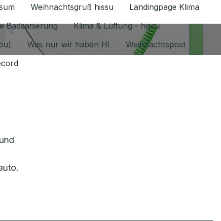
ssum
Weihnachtsgruß hissu
Landingpage Klima
ür Datenschutz 1.6.2026 umschalten
e Badsanierung
Klima & Lüftung - hissu
jou)
Was nur wir haben HI
Weihnachtspost
ecord
 und
auto.