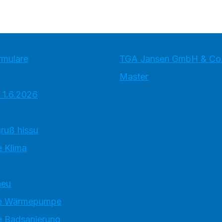
rmulare
TGA Jansen GmbH & Co
Master
 1.6.2026
ruß hissu
 Klima
neu
e Wärmepumpe
 Badsanierung