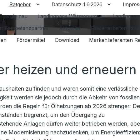
Ratgeber
Datenschutz 1.6.2026
Impre
Untermenü für Ratgeber umschalten
Untermenü f
Energie neu
Landingpage Wärmepumpe
Landingpag
ant Kompetenzpartner
Aktuelles
Fliesenarbeiten (tou
gen
Fördermittel
Download
Markenlieferanten R
ter heizen und erneuern
aushalten zu finden und waren somit eine verlässliche
igkeit werden sie jedoch durch die Abkehr von fossilen
rden die Regeln für Ölheizungen ab 2026 strenger: De
Umständen begrenzt, um den Übergang zu
tehende Anlagen dürfen weiter betrieben werden, abe
 eine Modernisierung nachzudenken, um Energieeffizien