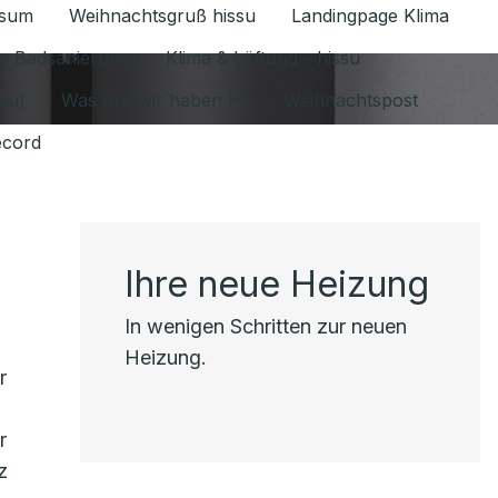
ssum
Weihnachtsgruß hissu
Landingpage Klima
ür Datenschutz 1.6.2026 umschalten
e Badsanierung
Klima & Lüftung - hissu
jou)
Was nur wir haben HI
Weihnachtspost
ecord
Ihre neue Heizung
In wenigen Schritten zur neuen
Heizung.
r
r
z