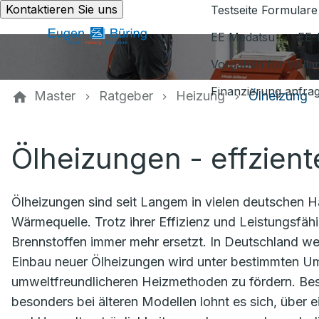
Kontaktieren Sie uns
Testseite Formulare
EE Medatsu
EE-
Vorgaben für Vaill
Finanzierung anfra
Master
Ratgeber
Heizung
Ölheizung
Ölheizungen - effzien
Ölheizungen sind seit Langem in vielen deutschen H
Wärmequelle. Trotz ihrer Effizienz und Leistungsfäh
Brennstoffen immer mehr ersetzt. In Deutschland we
Einbau neuer Ölheizungen wird unter bestimmten 
umweltfreundlicheren Heizmethoden zu fördern. Bes
besonders bei älteren Modellen lohnt es sich, über