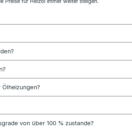
e Preise für Heizöl immer weiter steigen.
rden?
n?
ür Ölheizungen?
grade von über 100 % zustande?