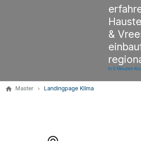
erfahr
Hauste
& Vree
einbau
region
In 5 Minuten K
Master
Landingpage Klima