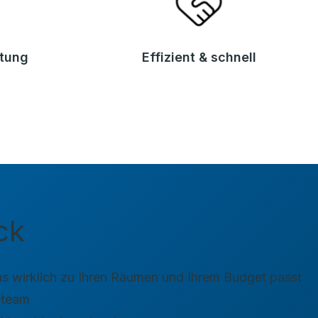
atung
Effizient & schnell
ck
s wirklich zu Ihren Räumen und Ihrem Budget passt
eteam