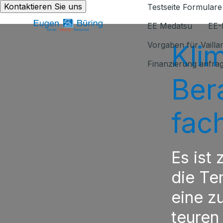
Kontaktieren Sie uns
Testseite Formulare
EE Medatsu
EE-
Kli
Vorgaben für Vaill
Finanzierung anfra
Ber
fac
Es ist
die Te
eine z
teuren