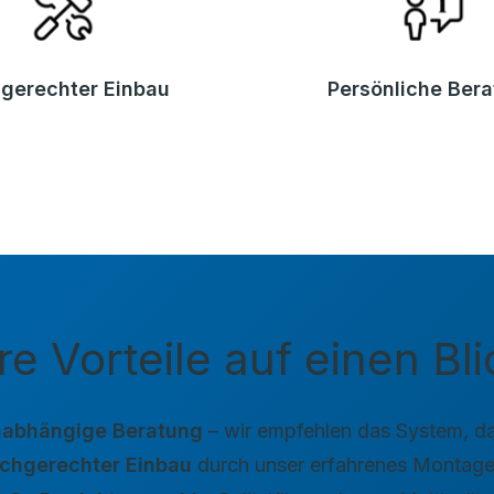
gerechter Einbau
Persönliche Ber
re Vorteile auf einen Bli
abhängige Beratung
– wir empfehlen das System, da
chgerechter Einbau
durch unser erfahrenes Montag