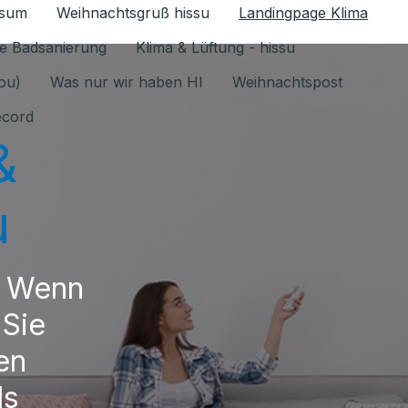
ssum
Weihnachtsgruß hissu
Landingpage Klima
ür Datenschutz 1.6.2026 umschalten
e Badsanierung
Klima & Lüftung - hissu
jou)
Was nur wir haben HI
Weihnachtspost
ecord
&
u
. Wenn
 Sie
en
ls