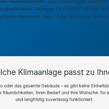
oße Produktauswahl
– Split-Klimaanlagen, Multispli
ergieeffiziente Lösungen
für dauerhaft niedrige Bet
gionaler Service
im Raum Vrees, Oldenburg, Bremen
lche Klimaanlage passt zu Ihn
 oder das gesamte Gebäude – es gibt keine Einheitslös
Räumlichkeiten, Ihren Bedarf und Ihre Wünsche. So erhal
und langfristig zuverlässig funktioniert.