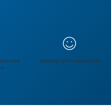
lation und
Wartung und Kundendienst
me