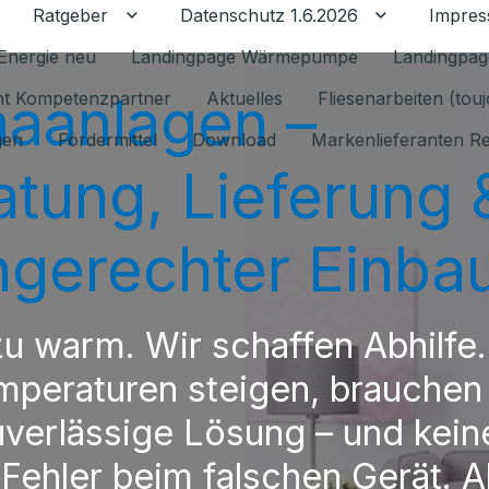
Ratgeber
Datenschutz 1.6.2026
Impre
Untermenü für Ratgeber umschalten
Untermenü f
Energie neu
Landingpage Wärmepumpe
Landingpag
maanlagen –
ant Kompetenzpartner
Aktuelles
Fliesenarbeiten (tou
gen
Fördermittel
Download
Markenlieferanten R
atung, Lieferung 
hgerechter Einba
 zu warm. Wir schaffen Abhilfe
mperaturen steigen, brauchen
uverlässige Lösung – und kein
 Fehler beim falschen Gerät. A