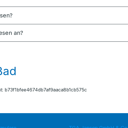
esen?
iesen an?
Bad
nt: b73f1bfee4674db7af9aaca8b1cb575c
rmulare
TGA Jansen GmbH & Co