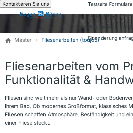
Kontaktieren Sie uns
Testseite Formulare
EE Medatsu
EE-
Vorgaben für Vaill
Finanzierung anfra
Master
Fliesenarbeiten (toujou)
Fliesenarbeiten vom Pro
Funktionalität & Handw
Fliesen sind weit mehr als nur Wand- oder Bodenverk
Ihrem Bad. Ob modernes Großformat, klassisches Mo
Fliesen
schaffen Atmosphäre, Beständigkeit und ein 
einer Fliese steckt.