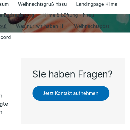
ssum
Weihnachtsgruß hissu
Landingpage Klima
ür Datenschutz 1.6.2026 umschalten
e Badsanierung
Klima & Lüftung - hissu
jou)
Was nur wir haben HI
Weihnachtspost
ecord
Sie haben Fragen?
Jetzt Kontakt aufnehmen!
n
egte
n