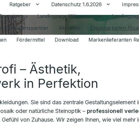
Ratgeber
Datenschutz 1.6.2026
Impre
Untermenü für Ratgeber umschalten
Untermenü f
Energie neu
Landingpage Wärmepumpe
Landingpag
ant Kompetenzpartner
Aktuelles
Fliesenarbeiten (tou
gen
Fördermittel
Download
Markenlieferanten R
fi – Ästhetik,
erk in Perfektion
leidungen. Sie sind das zentrale Gestaltungselement i
saik oder natürliche Steinoptik –
professionell verl
Gefühl von Zuhause. Wir zeigen Ihnen, wie viel mehr i