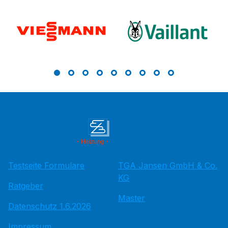
Testseite Formulare
TGA Jansen GmbH & Co.
KG
Ratgeber
Master
Datenschutz 1.6.2026
Impressum