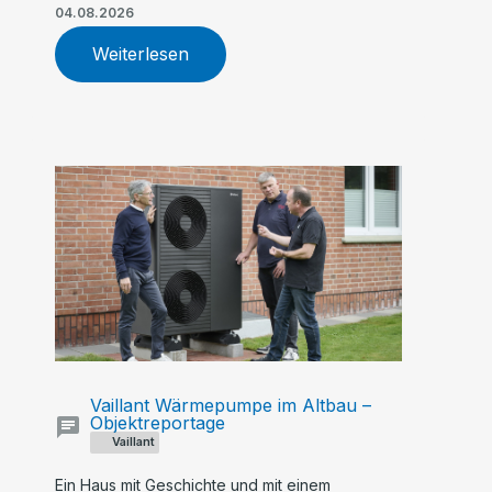
Geringverdiener und Familien stärker
04.08.2026
profitieren. Ein früher Antrag – etwa für eine
Vaillant Wärmepumpe – kann sich finanziell
Weiterlesen
lohnen.
Vaillant Wärmepumpe im Altbau –
Objektreportage
Vaillant
Ein Haus mit Geschichte und mit einem