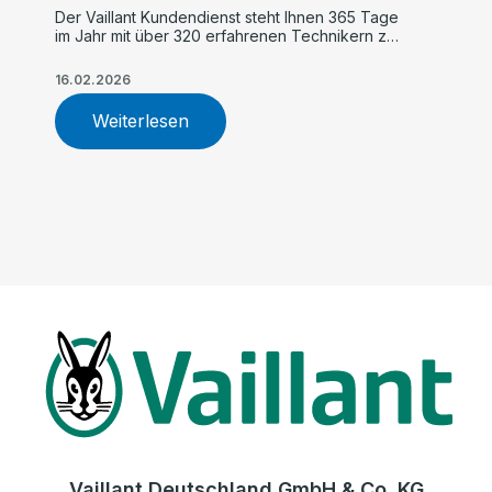
Der Vaillant Kundendienst steht Ihnen 365 Tage
im Jahr mit über 320 erfahrenen Technikern zur
Verfügung. Profitieren Sie von schneller Hilfe,
TÜV-zertifiziertem Service, zuverlässiger
16.02.2026
Wartung und fachgerechter Reparatur Ihrer
Heizungsanlage.
Weiterlesen
Vaillant Deutschland GmbH & Co. KG