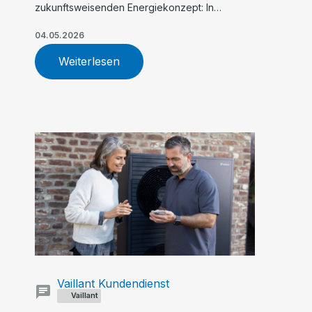
zukunftsweisenden Energiekonzept: In
Steinfeld heizt Familie große Holthaus hybrid
mit einer Kombination aus Wärmepumpe und
04.05.2026
Gas-Brennwertkessel
Weiterlesen
Vaillant Kundendienst
Vaillant