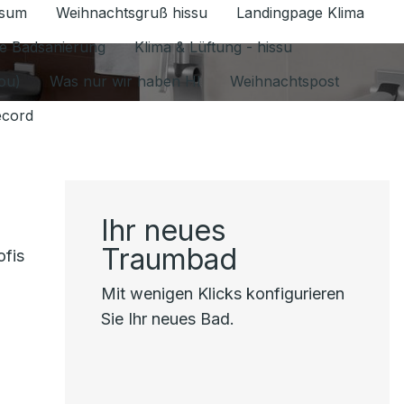
ssum
Weihnachtsgruß hissu
Landingpage Klima
ür Datenschutz 1.6.2026 umschalten
e Badsanierung
Klima & Lüftung - hissu
jou)
Was nur wir haben HI
Weihnachtspost
ecord
Ihr neues
Traumbad
ofis
Mit wenigen Klicks konfigurieren
Sie Ihr neues Bad.