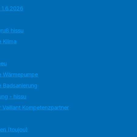
 1.6.2026
ruß hissu
 Klima
neu
e Wärmepumpe
 Badsanierung
ung - hissu
 Vaillant Kompetenzpartner
ten (toujou)