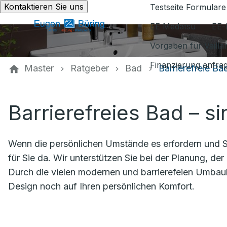
Kontaktieren Sie uns
Testseite Formulare
EE Medatsu
EE-
Vorgaben für Vaill
Finanzierung anfra
Master
Ratgeber
Bad
Barrierefreie Bä
Barrierefreies Bad – si
Wenn die persönlichen Umstände es erfordern und Si
für Sie da. Wir unterstützen Sie bei der Planung, der 
Durch die vielen modernen und barrierefeien Umbau
Design noch auf Ihren persönlichen Komfort.