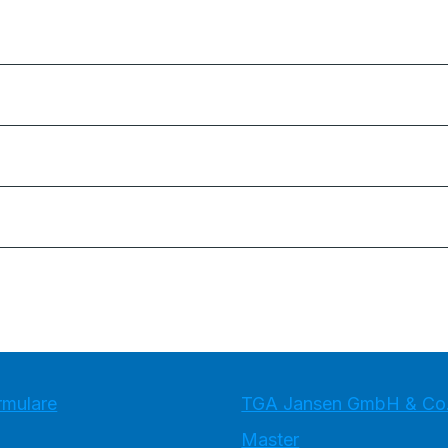
rmulare
TGA Jansen GmbH & Co
Master