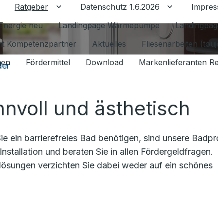
Ratgeber
Datenschutz 1.6.2026
Impre
Untermenü für Ratgeber umschalten
Untermenü f
Energie neu
Landingpage Wärmepumpe
Landingpag
ant Kompetenzpartner
Aktuelles
Fliesenarbeiten (tou
gen
Fördermittel
Download
Markenlieferanten R
der
nnvoll und ästhetisch
e ein barrierefreies Bad benötigen, sind unsere Badpr
Installation und beraten Sie in allen Fördergeldfragen.
lösungen verzichten Sie dabei weder auf ein schönes