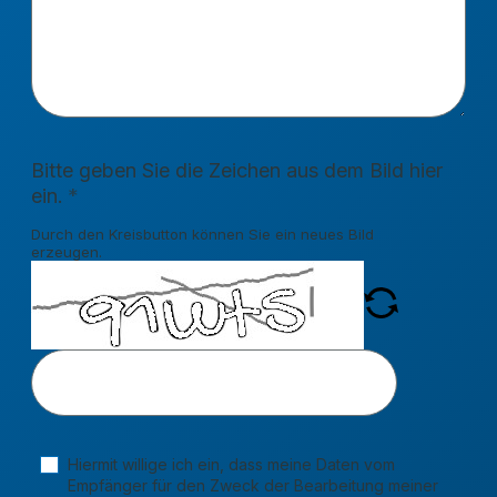
Bitte geben Sie die Zeichen aus dem Bild hier
ein.
Durch den Kreisbutton können Sie ein neues Bild
erzeugen.
Hiermit willige ich ein, dass meine Daten vom
Empfänger für den Zweck der Bearbeitung meiner