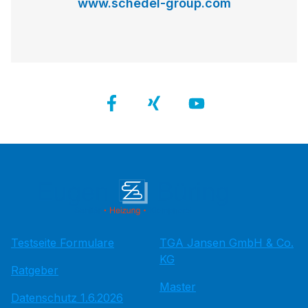
www.schedel-group.com
Testseite Formulare
TGA Jansen GmbH & Co.
KG
Ratgeber
Master
Datenschutz 1.6.2026