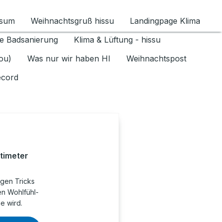
ssum
Weihnachtsgruß hissu
Landingpage Klima
ür Datenschutz 1.6.2026 umschalten
e Badsanierung
Klima & Lüftung - hissu
jou)
Was nur wir haben HI
Weihnachtspost
ecord
timeter
igen Tricks
en Wohlfühl-
e wird.