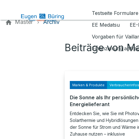
Kontaktieren Sie uns
Testseite Formulare
Master
Archiv
EE Medatsu
EE-
Vorgaben für Vaill
Beiträge von M
Finanzierung anfra
Marken & Produkte
Verbraucherinfo
Die Sonne als Ihr persönlich
Energielieferant
Entdecken Sie, wie Sie mit Photov
Solarthermie und Hybridlösungen 
der Sonne für Strom und Wärme i
Zuhause nutzen – inklusive