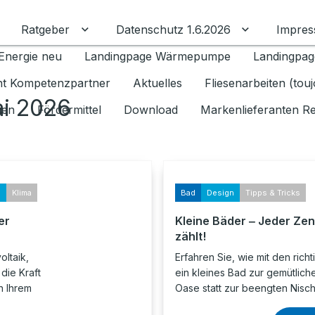
Ratgeber
Datenschutz 1.6.2026
Impre
Untermenü für Ratgeber umschalten
Untermenü f
Energie neu
Landingpage Wärmepumpe
Landingpag
ant Kompetenzpartner
Aktuelles
Fliesenarbeiten (tou
ai 2026
gen
Fördermittel
Download
Markenlieferanten R
s
Klima
Bad
Design
Tipps & Tricks
er
Kleine Bäder ‒ Jeder Zen
zählt!
oltaik,
Erfahren Sie, wie mit den richt
die Kraft
ein kleines Bad zur gemütlich
n Ihrem
Oase statt zur beengten Nisch