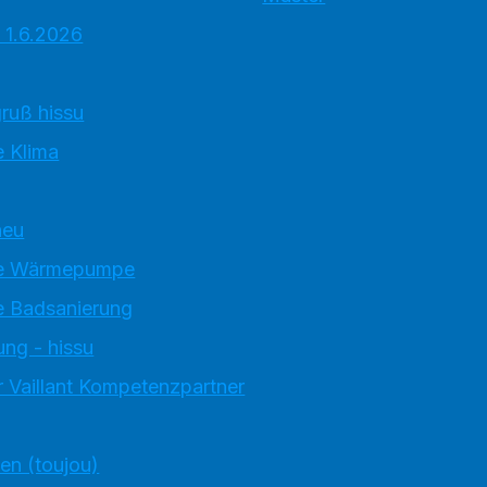
 1.6.2026
ruß hissu
 Klima
neu
e Wärmepumpe
 Badsanierung
ung - hissu
 Vaillant Kompetenzpartner
ten (toujou)