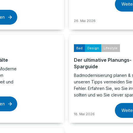
Weite
sen
26. Mai 2026
Bad
Design
Lifestyle
älte
Der ultimative Planungs-
Sparguide
 Moderne
en
Badmodernisierung planen & s
eit und
unseren Tipps vermeiden Sie
Fehler. Erfahren Sie, wo Sie i
sollten und wo Sie clever spa
sen
Weite
18. Mai 2026