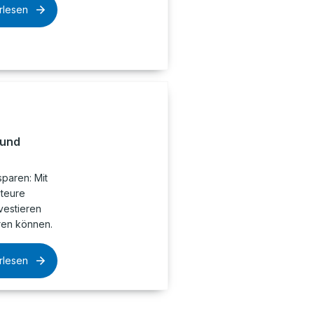
rlesen
 und
paren: Mit
 teure
nvestieren
ren können.
rlesen