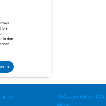
zimmer
. Die
e,
en in den
lächen
u
sen
rmulare
TGA Jansen GmbH & Co
Master