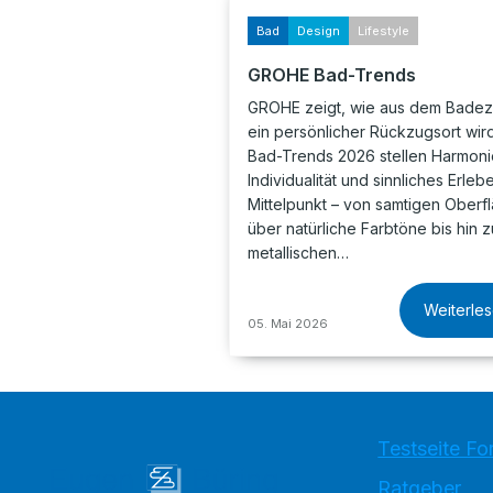
Bad
Design
Lifestyle
GROHE Bad-Trends
GROHE zeigt, wie aus dem Bade
ein persönlicher Rückzugsort wird
Bad-Trends 2026 stellen Harmoni
Individualität und sinnliches Erleb
Mittelpunkt – von samtigen Oberf
über natürliche Farbtöne bis hin z
metallischen…
Weiterle
05. Mai 2026
Testseite Fo
Ratgeber