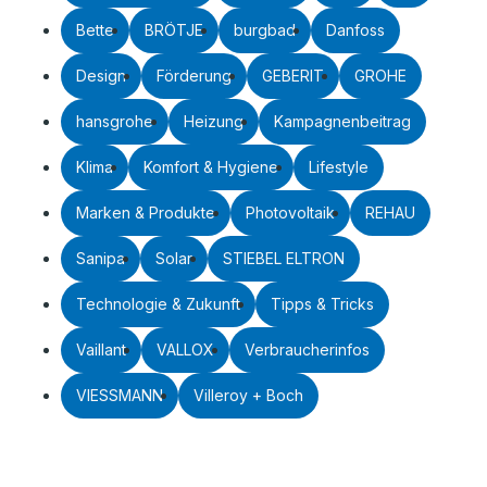
Bette
BRÖTJE
burgbad
Danfoss
Design
Förderung
GEBERIT
GROHE
hansgrohe
Heizung
Kampagnenbeitrag
Klima
Komfort & Hygiene
Lifestyle
Marken & Produkte
Photovoltaik
REHAU
Sanipa
Solar
STIEBEL ELTRON
Technologie & Zukunft
Tipps & Tricks
Vaillant
VALLOX
Verbraucherinfos
VIESSMANN
Villeroy + Boch