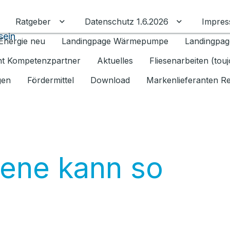
Ratgeber
Datenschutz 1.6.2026
Impre
Untermenü für Ratgeber umschalten
Untermenü f
sein
Energie neu
Landingpage Wärmepumpe
Landingpag
ant Kompetenzpartner
Aktuelles
Fliesenarbeiten (tou
gen
Fördermittel
Download
Markenlieferanten R
iene kann so