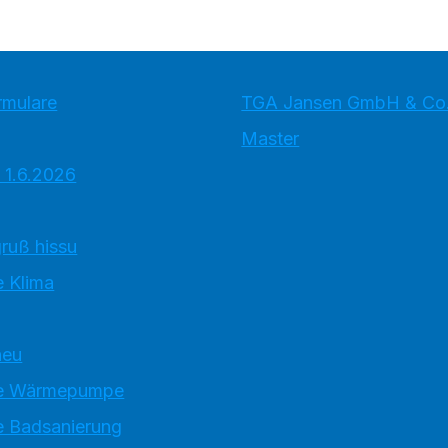
rmulare
TGA Jansen GmbH & Co
Master
 1.6.2026
ruß hissu
 Klima
neu
e Wärmepumpe
 Badsanierung