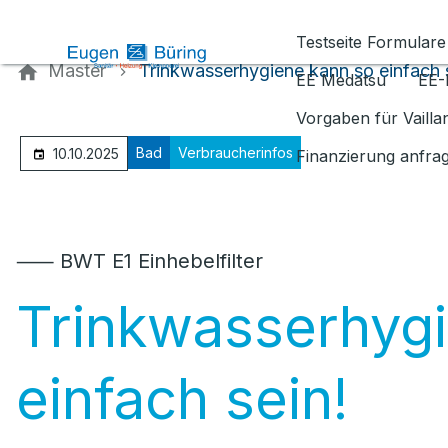
Kontaktieren Sie uns
Testseite Formulare
Master
Trinkwasserhygiene kann so einfach 
EE Medatsu
EE-
Vorgaben für Vaill
Bad
Verbraucherinfos
10.10.2025
Finanzierung anfra
⸺ BWT E1 Einhebelfilter
Trinkwasserhyg
einfach sein!