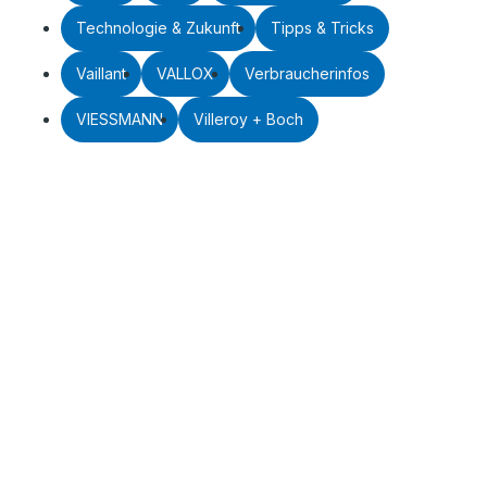
Technologie & Zukunft
Tipps & Tricks
Vaillant
VALLOX
Verbraucherinfos
VIESSMANN
Villeroy + Boch