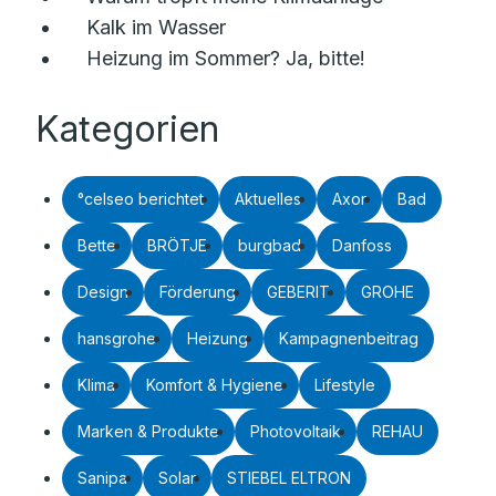
Kalk im Wasser
Heizung im Sommer? Ja, bitte!
Kategorien
°celseo berichtet
Aktuelles
Axor
Bad
Bette
BRÖTJE
burgbad
Danfoss
Design
Förderung
GEBERIT
GROHE
hansgrohe
Heizung
Kampagnenbeitrag
Klima
Komfort & Hygiene
Lifestyle
Marken & Produkte
Photovoltaik
REHAU
Sanipa
Solar
STIEBEL ELTRON