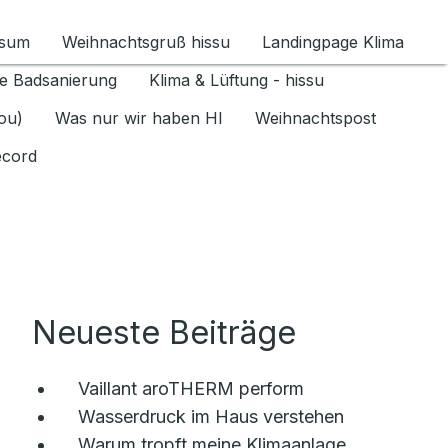
ssum
Weihnachtsgruß hissu
Landingpage Klima
ür Datenschutz 1.6.2026 umschalten
e Badsanierung
Klima & Lüftung - hissu
jou)
Was nur wir haben HI
Weihnachtspost
ecord
Neueste Beiträge
Vaillant aroTHERM perform
Wasserdruck im Haus verstehen
Warum tropft meine Klimaanlage